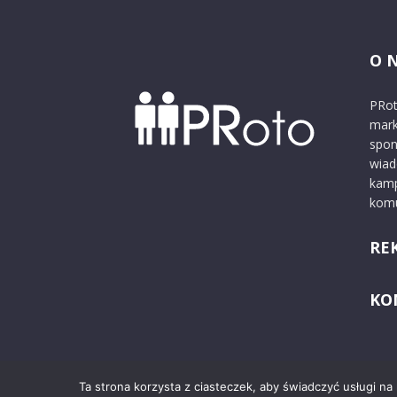
O 
PRot
mark
spon
wiad
kamp
komu
RE
KO
Ta strona korzysta z ciasteczek, aby świadczyć usługi na