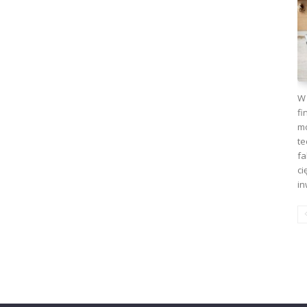
W 
fi
mo
te
fa
ci
in