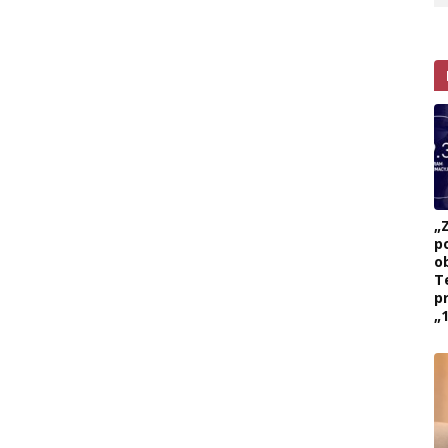
„
p
ob
T
p
„1