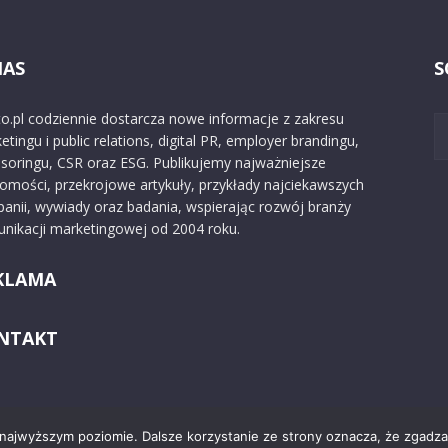
NAS
S
o.pl codziennie dostarcza nowe informacje z zakresu
etingu i public relations, digital PR, employer brandingu,
soringu, CSR oraz ESG. Publikujemy najważniejsze
omości, przekrojowe artykuły, przykłady najciekawszych
anii, wywiady oraz badania, wspierając rozwój branży
nikacji marketingowej od 2004 roku.
KLAMA
NTAKT
 najwyższym poziomie. Dalsze korzystanie ze strony oznacza, że zgadzas