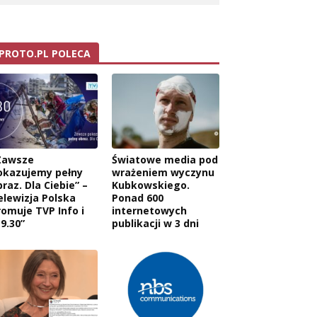
PROTO.PL POLECA
Zawsze
Światowe media pod
okazujemy pełny
wrażeniem wyczynu
raz. Dla Ciebie” –
Kubkowskiego.
elewizja Polska
Ponad 600
romuje TVP Info i
internetowych
9.30”
publikacji w 3 dni