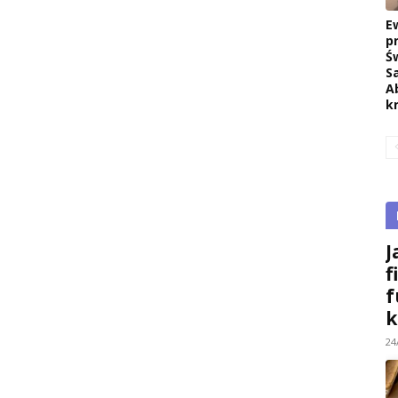
E
p
Ś
S
A
k
J
f
f
k
24