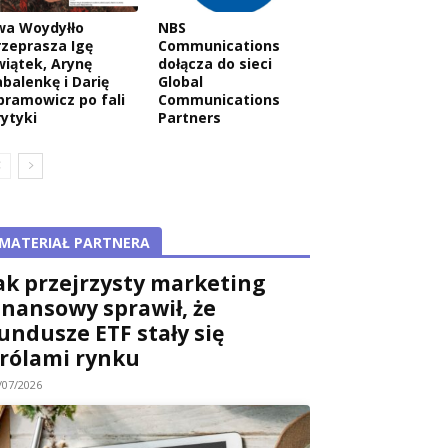
wa Woydyłło
NBS
rzeprasza Igę
Communications
wiątek, Arynę
dołącza do sieci
abalenkę i Darię
Global
bramowicz po fali
Communications
rytyki
Partners
MATERIAŁ PARTNERA
ak przejrzysty marketing
inansowy sprawił, że
undusze ETF stały się
rólami rynku
/07/2026