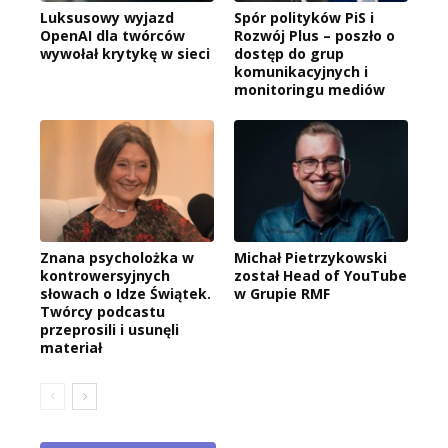
Luksusowy wyjazd
Spór polityków PiS i
OpenAI dla twórców
Rozwój Plus – poszło o
wywołał krytykę w sieci
dostęp do grup
komunikacyjnych i
monitoringu mediów
Znana psycholożka w
Michał Pietrzykowski
kontrowersyjnych
został Head of YouTube
słowach o Idze Świątek.
w Grupie RMF
Twórcy podcastu
przeprosili i usunęli
materiał