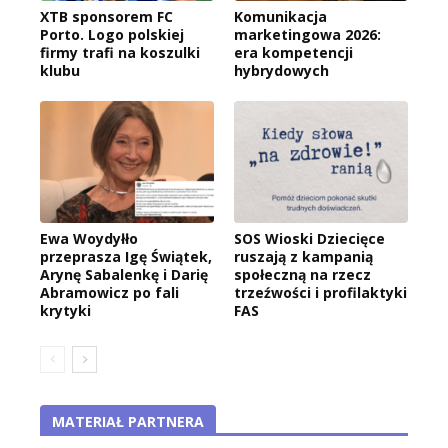
XTB sponsorem FC
Komunikacja
Porto. Logo polskiej
marketingowa 2026:
firmy trafi na koszulki
era kompetencji
klubu
hybrydowych
Ewa Woydyłło
SOS Wioski Dziecięce
przeprasza Igę Świątek,
ruszają z kampanią
Arynę Sabalenkę i Darię
społeczną na rzecz
Abramowicz po fali
trzeźwości i profilaktyki
krytyki
FAS
MATERIAŁ PARTNERA