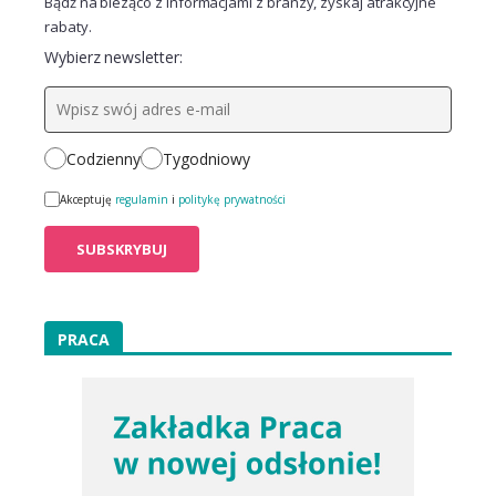
Bądź na bieżąco z informacjami z branży, zyskaj atrakcyjne
rabaty.
Wybierz newsletter:
Codzienny
Tygodniowy
Akceptuję
regulamin
i
politykę prywatności
PRACA