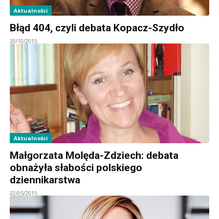
Aktualności
Błąd 404, czyli debata Kopacz-Szydło
20/10/2015
Aktualności
Małgorzata Molęda-Zdziech: debata
obnażyła słabości polskiego
dziennikarstwa
22/05/2015