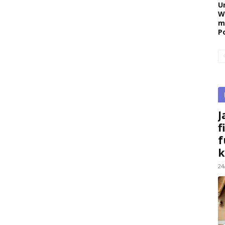
U
W
m
P
J
f
f
k
24