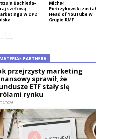
rszula Bachleda-
Michał
raj szefową
Pietrzykowski został
arketingu w DPD
Head of YouTube w
olska
Grupie RMF
MATERIAŁ PARTNERA
ak przejrzysty marketing
inansowy sprawił, że
undusze ETF stały się
rólami rynku
/07/2026