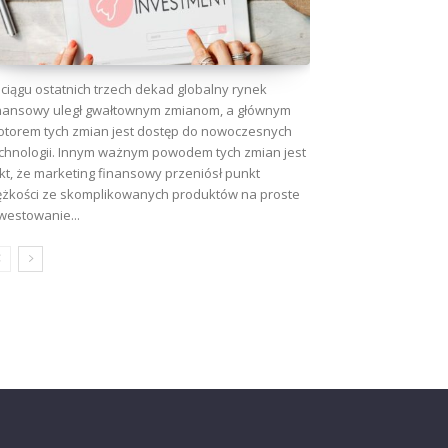
ciągu ostatnich trzech dekad globalny rynek
nansowy uległ gwałtownym zmianom, a głównym
torem tych zmian jest dostęp do nowoczesnych
chnologii. Innym ważnym powodem tych zmian jest
kt, że marketing finansowy przeniósł punkt
ężkości ze skomplikowanych produktów na proste
westowanie...