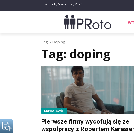
czwartek, 6 sierpnia, 2026
WY
Tagi
Doping
Tag:
doping
Aktualności
Pierwsze firmy wycofują się ze
współpracy z Robertem Karasi