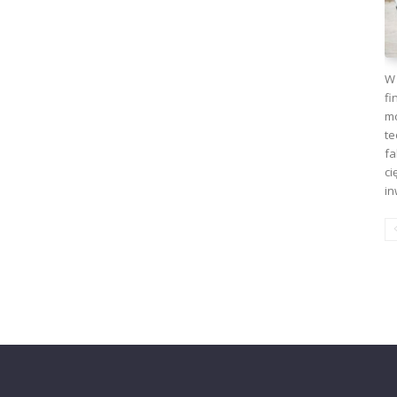
W 
fi
mo
te
fa
ci
in