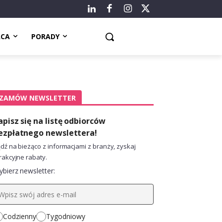
ACA
PORADY
ZAMÓW NEWSLETTER
apisz się na listę odbiorców
ezpłatnego newslettera!
dź na bieżąco z informacjami z branży, zyskaj
rakcyjne rabaty.
bierz newsletter:
Codzienny
Tygodniowy