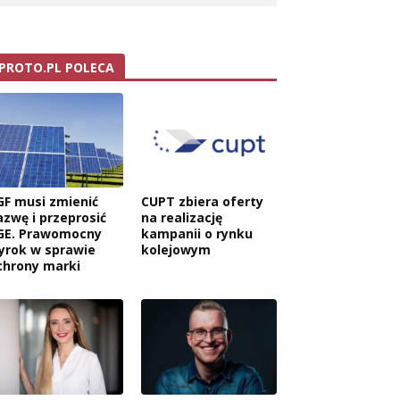
PROTO.PL POLECA
GF musi zmienić
CUPT zbiera oferty
azwę i przeprosić
na realizację
GE. Prawomocny
kampanii o rynku
yrok w sprawie
kolejowym
chrony marki