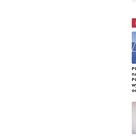
P
n
P
w
o