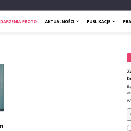
DARZENIA PROTO
AKTUALNOŚCI
PUBLIKACJE
PR
Z
b
Bą
at
Wy
em