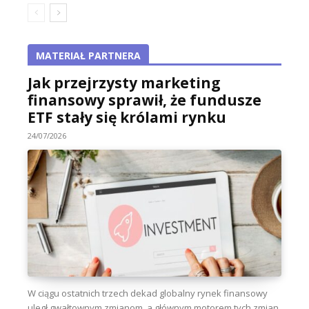
MATERIAŁ PARTNERA
Jak przejrzysty marketing
finansowy sprawił, że fundusze
ETF stały się królami rynku
24/07/2026
W ciągu ostatnich trzech dekad globalny rynek finansowy
uległ gwałtownym zmianom, a głównym motorem tych zmian