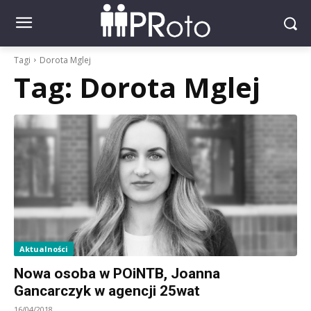
Tagi
Dorota Mglej
Tag:
Dorota Mglej
Aktualności
Nowa osoba w POiNTB, Joanna
Gancarczyk w agencji 25wat
16/04/2018