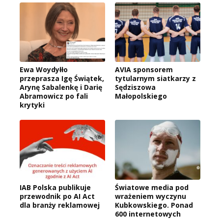
Ewa Woydyłło
AVIA sponsorem
przeprasza Igę Świątek,
tytularnym siatkarzy z
Arynę Sabalenkę i Darię
Sędziszowa
Abramowicz po fali
Małopolskiego
krytyki
IAB Polska publikuje
Światowe media pod
przewodnik po AI Act
wrażeniem wyczynu
dla branży reklamowej
Kubkowskiego. Ponad
600 internetowych