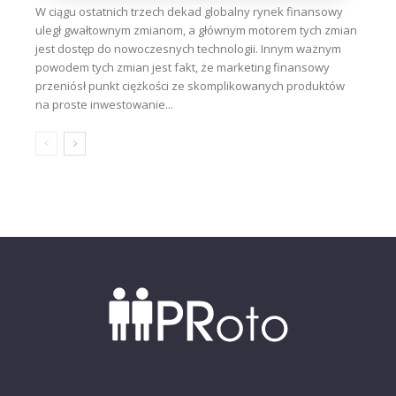
W ciągu ostatnich trzech dekad globalny rynek finansowy
uległ gwałtownym zmianom, a głównym motorem tych zmian
jest dostęp do nowoczesnych technologii. Innym ważnym
powodem tych zmian jest fakt, że marketing finansowy
przeniósł punkt ciężkości ze skomplikowanych produktów
na proste inwestowanie...