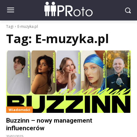
Tagi
E-muzyka.pl
Tag:
E-muzyka.pl
Wiadomości
Buzzinn – nowy management
influencerów
20/02/2025