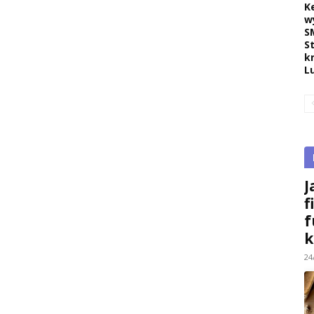
K
w
S
S
k
L
J
f
f
k
24