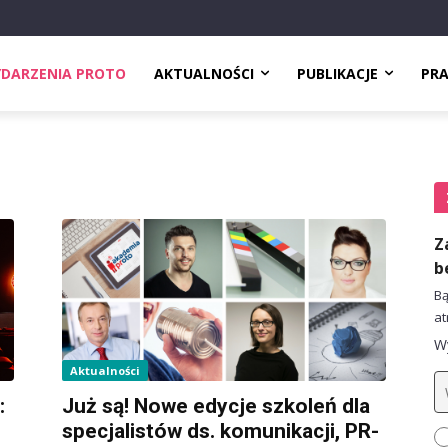
DARZENIA PROTO
AKTUALNOŚCI
PUBLIKACJE
PR
Z
b
Bą
at
Wy
Aktualności
:
Już są! Nowe edycje szkoleń dla
specjalistów ds. komunikacji, PR-