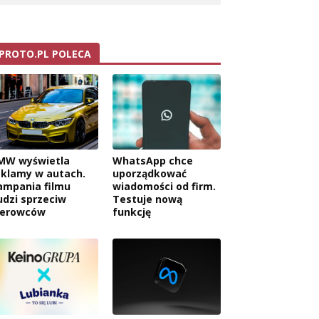
PROTO.PL POLECA
MW wyświetla
WhatsApp chce
eklamy w autach.
uporządkować
ampania filmu
wiadomości od firm.
udzi sprzeciw
Testuje nową
ierowców
funkcję