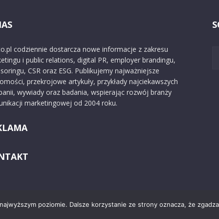
NAS
S
o.pl codziennie dostarcza nowe informacje z zakresu
etingu i public relations, digital PR, employer brandingu,
soringu, CSR oraz ESG. Publikujemy najważniejsze
omości, przekrojowe artykuły, przykłady najciekawszych
anii, wywiady oraz badania, wspierając rozwój branży
nikacji marketingowej od 2004 roku.
KLAMA
NTAKT
 najwyższym poziomie. Dalsze korzystanie ze strony oznacza, że zgadzas
Kontakt
O nas
Reklama
Zast