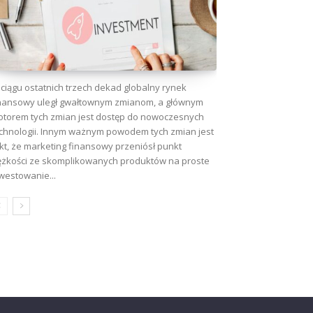
ciągu ostatnich trzech dekad globalny rynek
nansowy uległ gwałtownym zmianom, a głównym
torem tych zmian jest dostęp do nowoczesnych
chnologii. Innym ważnym powodem tych zmian jest
kt, że marketing finansowy przeniósł punkt
ężkości ze skomplikowanych produktów na proste
westowanie...