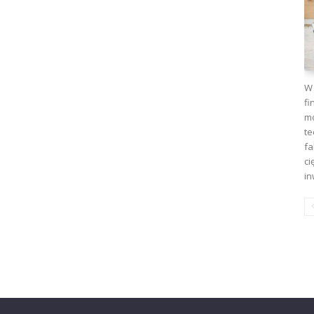
W 
fi
mo
te
fa
ci
in