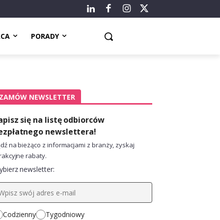
ACA
PORADY
ZAMÓW NEWSLETTER
apisz się na listę odbiorców
ezpłatnego newslettera!
dź na bieżąco z informacjami z branży, zyskaj
rakcyjne rabaty.
bierz newsletter:
Codzienny
Tygodniowy