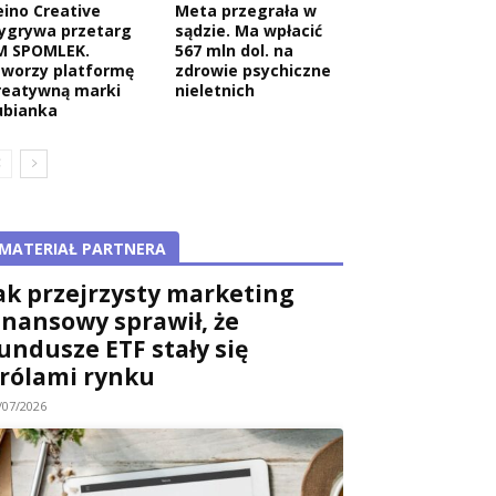
eino Creative
Meta przegrała w
ygrywa przetarg
sądzie. Ma wpłacić
M SPOMLEK.
567 mln dol. na
tworzy platformę
zdrowie psychiczne
reatywną marki
nieletnich
ubianka
MATERIAŁ PARTNERA
ak przejrzysty marketing
inansowy sprawił, że
undusze ETF stały się
rólami rynku
/07/2026