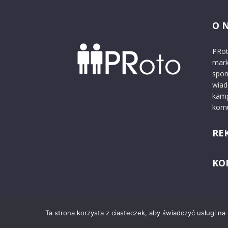
O 
PRot
mark
spon
wiad
kamp
komu
RE
KO
Ta strona korzysta z ciasteczek, aby świadczyć usługi na
© 2024 PRoto.pl