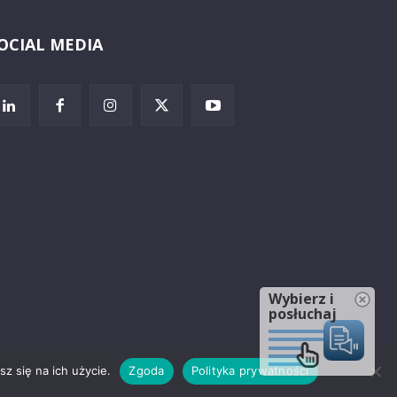
OCIAL MEDIA
Wybierz i
posłuchaj
z się na ich użycie.
Zgoda
Polityka prywatności
rzeżenia prawne