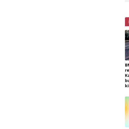
B
r
K
b
k