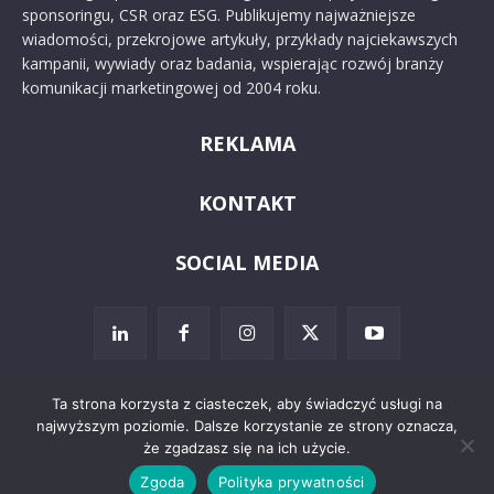
sponsoringu, CSR oraz ESG. Publikujemy najważniejsze
wiadomości, przekrojowe artykuły, przykłady najciekawszych
kampanii, wywiady oraz badania, wspierając rozwój branży
komunikacji marketingowej od 2004 roku.
REKLAMA
KONTAKT
SOCIAL MEDIA
Ta strona korzysta z ciasteczek, aby świadczyć usługi na
najwyższym poziomie. Dalsze korzystanie ze strony oznacza,
© 2024 PRoto.pl
że zgadzasz się na ich użycie.
Zgoda
Polityka prywatności
Kontakt
O nas
Reklama
Zastrzeżenia prawne