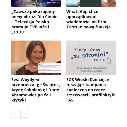
„Zawsze pokazujemy
WhatsApp chce
pełny obraz. Dla Ciebie”
uporządkować
– Telewizja Polska
wiadomości od firm.
promuje TVP Info i
Testuje nową funkcję
„19.30”
Ewa Woydyłło
SOS Wioski Dziecięce
przeprasza Igę Świątek,
ruszają z kampanią
Arynę Sabalenkę i Darię
społeczną na rzecz
Abramowicz po fali
trzeźwości i profilaktyki
krytyki
FAS