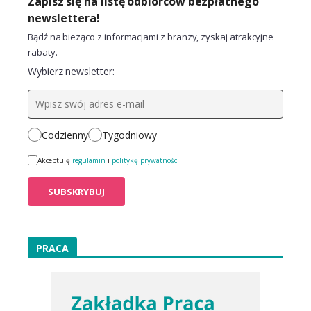
Zapisz się na listę odbiorców bezpłatnego
newslettera!
Bądź na bieżąco z informacjami z branży, zyskaj atrakcyjne
rabaty.
Wybierz newsletter:
Codzienny
Tygodniowy
Akceptuję
regulamin
i
politykę prywatności
PRACA