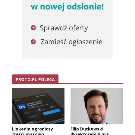
PROTO.PL POLECA
LinkedIn ograniczy
Filip Dutkowski
treści masowo
dyrektorem biura