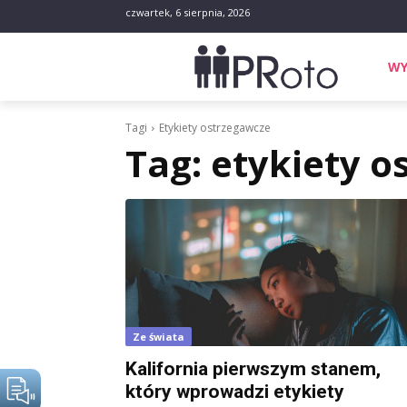
czwartek, 6 sierpnia, 2026
WY
Tagi
Etykiety ostrzegawcze
Tag:
etykiety o
Ze świata
Kalifornia pierwszym stanem,
który wprowadzi etykiety