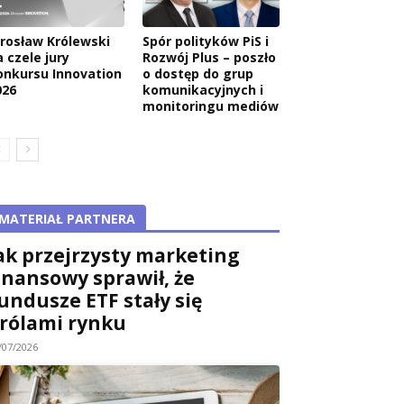
arosław Królewski
Spór polityków PiS i
 czele jury
Rozwój Plus – poszło
onkursu Innovation
o dostęp do grup
026
komunikacyjnych i
monitoringu mediów
MATERIAŁ PARTNERA
ak przejrzysty marketing
inansowy sprawił, że
undusze ETF stały się
rólami rynku
/07/2026