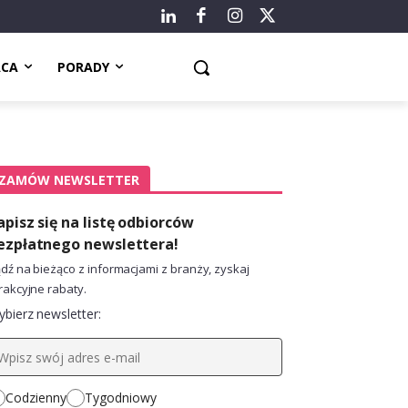
ACA
PORADY
ZAMÓW NEWSLETTER
apisz się na listę odbiorców
ezpłatnego newslettera!
dź na bieżąco z informacjami z branży, zyskaj
rakcyjne rabaty.
bierz newsletter:
Codzienny
Tygodniowy