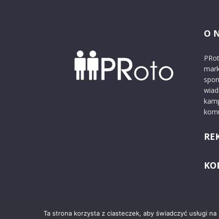
O 
PRot
mark
spon
wiad
kamp
komu
RE
KO
Ta strona korzysta z ciasteczek, aby świadczyć usługi na