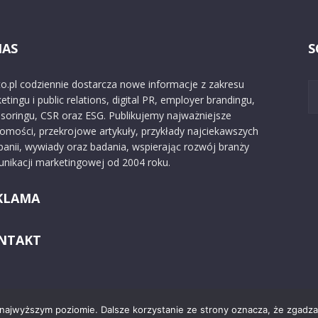
NAS
S
o.pl codziennie dostarcza nowe informacje z zakresu
etingu i public relations, digital PR, employer brandingu,
soringu, CSR oraz ESG. Publikujemy najważniejsze
omości, przekrojowe artykuły, przykłady najciekawszych
anii, wywiady oraz badania, wspierając rozwój branży
nikacji marketingowej od 2004 roku.
KLAMA
NTAKT
 najwyższym poziomie. Dalsze korzystanie ze strony oznacza, że zgadzas