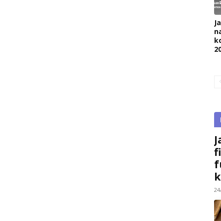
J
na
k
2
J
f
f
k
24