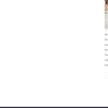
W 
fi
mo
te
fa
ci
in