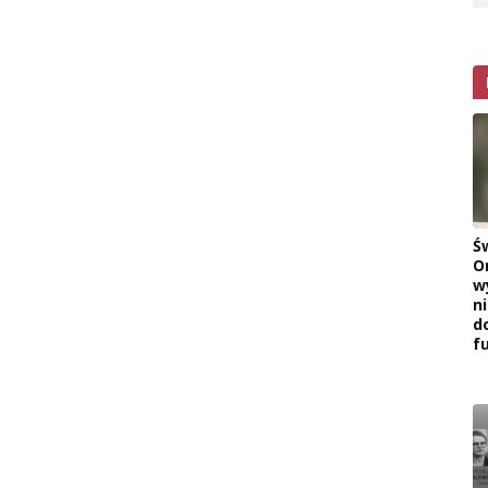
Ś
O
w
n
d
f