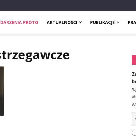
DARZENIA PROTO
AKTUALNOŚCI
PUBLIKACJE
PR
strzegawcze
Z
b
Bą
at
Wy