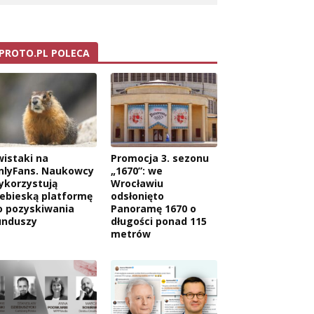
PROTO.PL POLECA
wistaki na
Promocja 3. sezonu
nlyFans. Naukowcy
„1670”: we
ykorzystują
Wrocławiu
iebieską platformę
odsłonięto
o pozyskiwania
Panoramę 1670 o
unduszy
długości ponad 115
metrów