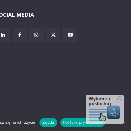
OCIAL MEDIA
Wybierz i
posłuchaj
z się na ich użycie.
Zgoda
Polityka prywatności
rzeżenia prawne