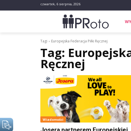
czwartek, 6 sierpnia, 2026
WY
Tagi
Europejska Federacja Piłki Ręcznej
Tag:
Europejska
Ręcznej
Wiadomości
Josera partnerem Europejskiej