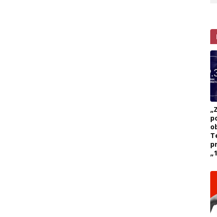
„
p
ob
T
p
„1