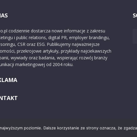
NAS
S
o.pl codziennie dostarcza nowe informacje z zakresu
etingu i public relations, digital PR, employer brandingu,
soringu, CSR oraz ESG. Publikujemy najważniejsze
omości, przekrojowe artykuły, przykłady najciekawszych
anii, wywiady oraz badania, wspierając rozwój branży
nikacji marketingowej od 2004 roku.
KLAMA
NTAKT
 najwyższym poziomie. Dalsze korzystanie ze strony oznacza, że zgadzas
Kontakt
O nas
Reklama
Zast