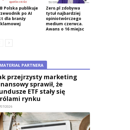
AB Polska publikuje
Zero.pl zdobywa
rzewodnik po AI
tytuł najbardziej
ct dla branży
opiniotwórczego
eklamowej
medium czerwca.
Awans o 16 miejsc
MATERIAŁ PARTNERA
ak przejrzysty marketing
inansowy sprawił, że
undusze ETF stały się
rólami rynku
/07/2026