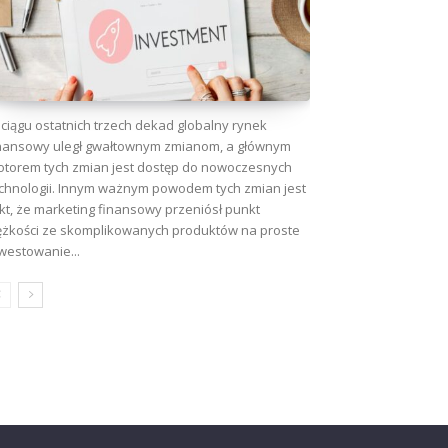
ciągu ostatnich trzech dekad globalny rynek
nansowy uległ gwałtownym zmianom, a głównym
torem tych zmian jest dostęp do nowoczesnych
chnologii. Innym ważnym powodem tych zmian jest
kt, że marketing finansowy przeniósł punkt
ężkości ze skomplikowanych produktów na proste
westowanie...