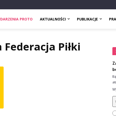
DARZENIA PROTO
AKTUALNOŚCI
PUBLIKACJE
PR
 Federacja Piłki
Z
b
Bą
at
Wy