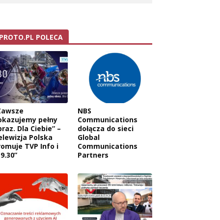
PROTO.PL POLECA
Zawsze
NBS
okazujemy pełny
Communications
raz. Dla Ciebie” –
dołącza do sieci
elewizja Polska
Global
romuje TVP Info i
Communications
9.30”
Partners