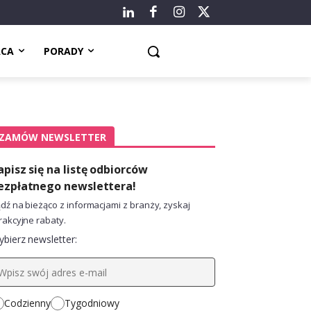
ACA
PORADY
ZAMÓW NEWSLETTER
apisz się na listę odbiorców
ezpłatnego newslettera!
dź na bieżąco z informacjami z branży, zyskaj
rakcyjne rabaty.
bierz newsletter:
Codzienny
Tygodniowy