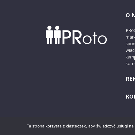
O 
PRot
mark
spon
wiad
kamp
komu
RE
KO
Ta strona korzysta z ciasteczek, aby świadczyć usługi na
© 2024 PRoto.pl