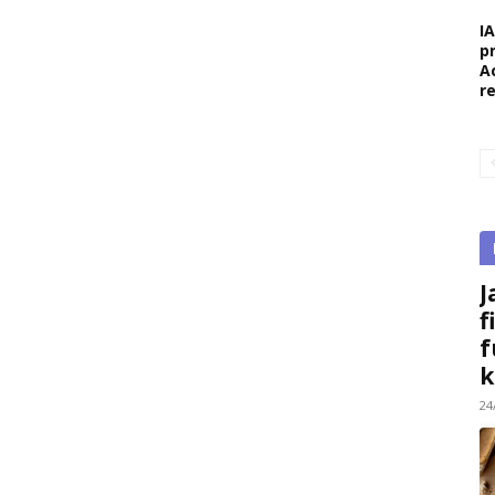
I
p
A
r
J
f
f
k
24