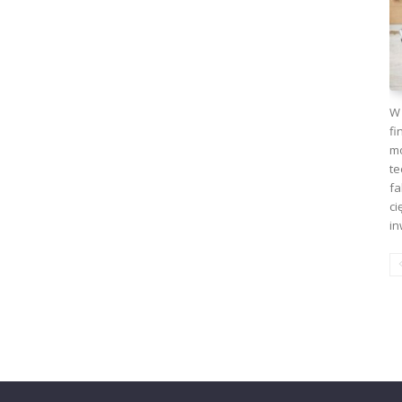
W 
fi
mo
te
fa
ci
in