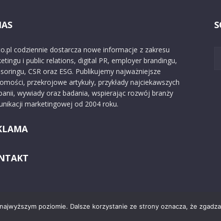
NAS
S
o.pl codziennie dostarcza nowe informacje z zakresu
etingu i public relations, digital PR, employer brandingu,
soringu, CSR oraz ESG. Publikujemy najważniejsze
omości, przekrojowe artykuły, przykłady najciekawszych
anii, wywiady oraz badania, wspierając rozwój branży
nikacji marketingowej od 2004 roku.
KLAMA
NTAKT
 najwyższym poziomie. Dalsze korzystanie ze strony oznacza, że zgadzas
Kontakt
O nas
Reklama
Zast