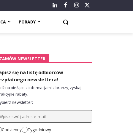
ACA
PORADY
ZAMÓW NEWSLETTER
apisz się na listę odbiorców
ezpłatnego newslettera!
dź na bieżąco z informacjami z branży, zyskaj
rakcyjne rabaty.
bierz newsletter:
Codzienny
Tygodniowy