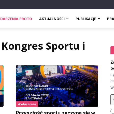
DARZENIA PROTO
AKTUALNOŚCI
PUBLIKACJE
PR
 Kongres Sportu i
Z
b
Bą
at
Wy
Wydarzenia
Przyszłość sportu zaczyna się w