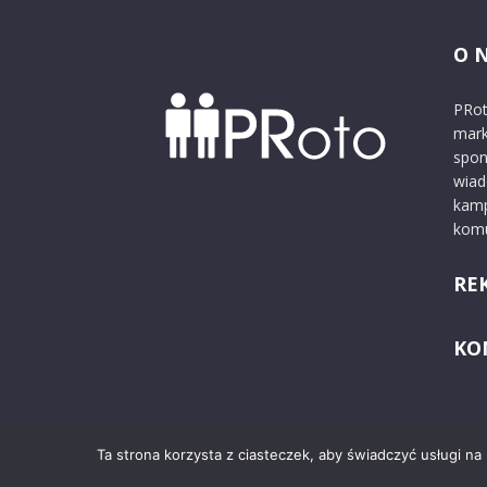
O 
PRot
mark
spon
wiad
kamp
komu
RE
KO
Ta strona korzysta z ciasteczek, aby świadczyć usługi na
© 2024 PRoto.pl