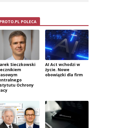
PROTO.PL POLECA
arek Sieczkowski
AI Act wchodzi w
zecznikiem
życie. Nowe
rasowym
obowiązki dla firm
entralnego
nstytutu Ochrony
racy