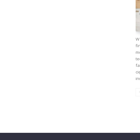
W 
fi
mo
te
fa
ci
in