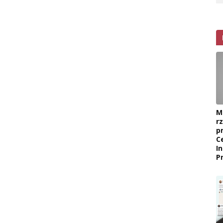
M
r
p
C
I
P