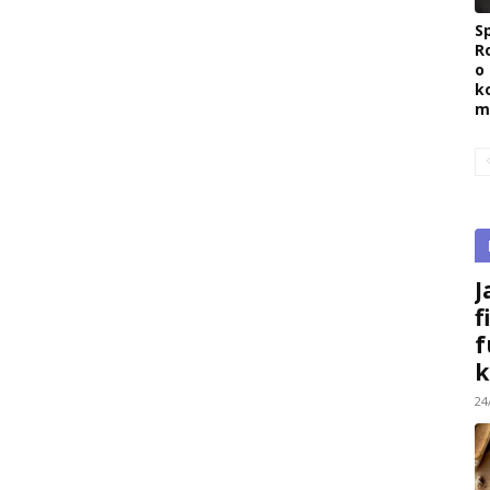
Sp
R
o
k
m
J
f
f
k
24