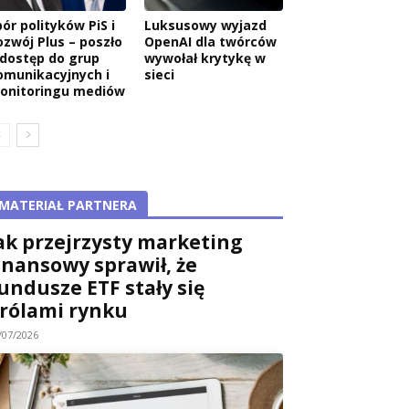
ór polityków PiS i
Luksusowy wyjazd
ozwój Plus – poszło
OpenAI dla twórców
 dostęp do grup
wywołał krytykę w
omunikacyjnych i
sieci
onitoringu mediów
MATERIAŁ PARTNERA
ak przejrzysty marketing
inansowy sprawił, że
undusze ETF stały się
rólami rynku
/07/2026