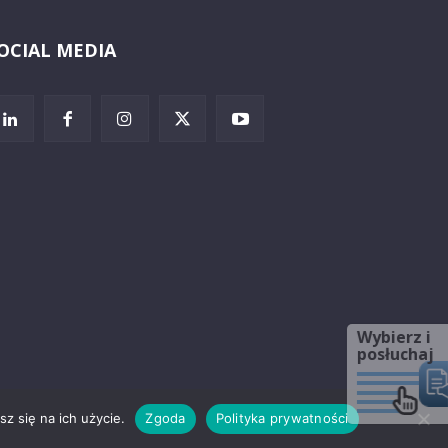
OCIAL MEDIA
Wybierz i
posłuchaj
z się na ich użycie.
Zgoda
Polityka prywatności
rzeżenia prawne