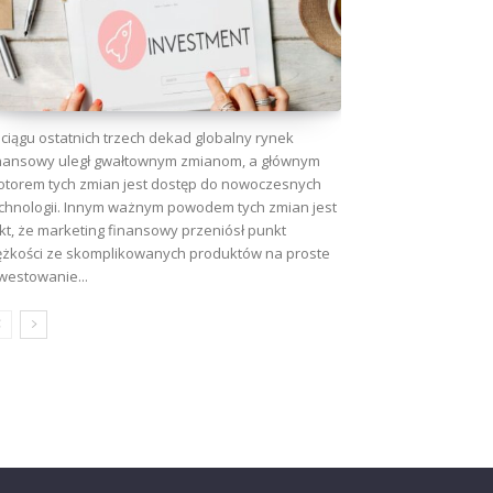
ciągu ostatnich trzech dekad globalny rynek
nansowy uległ gwałtownym zmianom, a głównym
torem tych zmian jest dostęp do nowoczesnych
chnologii. Innym ważnym powodem tych zmian jest
kt, że marketing finansowy przeniósł punkt
ężkości ze skomplikowanych produktów na proste
westowanie...