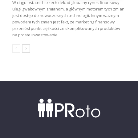
W ciągu ostatnich trzech dekad globalny rynek finansowy
uległ gwałtownym zmianom, a głównym motorem tych zmian
jest dostęp do nowoczesnych technologii. Innym ważnym
powodem tych zmian jest fakt, że marketing finansowy
przeniósł punkt ciężkości ze skomplikowanych produktów
na proste inwestowanie...