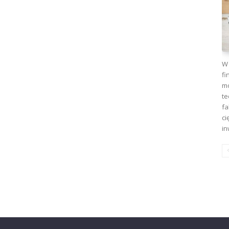
W 
fi
mo
te
fa
ci
in