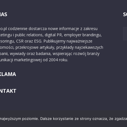
NAS
S
o.pl codziennie dostarcza nowe informacje z zakresu
etingu i public relations, digital PR, employer brandingu,
soringu, CSR oraz ESG. Publikujemy najważniejsze
omości, przekrojowe artykuły, przykłady najciekawszych
anii, wywiady oraz badania, wspierając rozwój branży
nikacji marketingowej od 2004 roku.
KLAMA
NTAKT
 najwyższym poziomie. Dalsze korzystanie ze strony oznacza, że zgadzas
Kontakt
O nas
Reklama
Zast