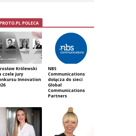
PROTO.PL POLECA
arosław Królewski
NBS
 czele jury
Communications
onkursu Innovation
dołącza do sieci
026
Global
Communications
Partners