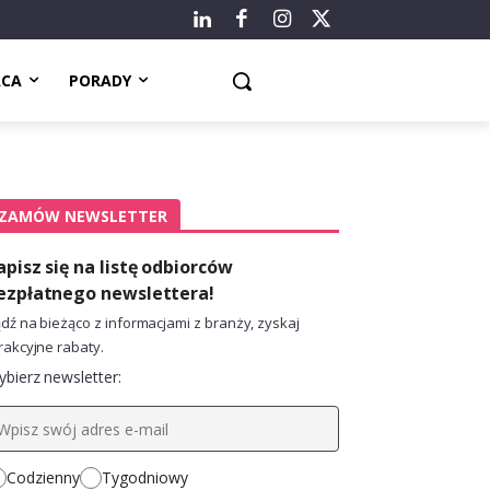
ACA
PORADY
ZAMÓW NEWSLETTER
apisz się na listę odbiorców
ezpłatnego newslettera!
dź na bieżąco z informacjami z branży, zyskaj
rakcyjne rabaty.
bierz newsletter:
Codzienny
Tygodniowy