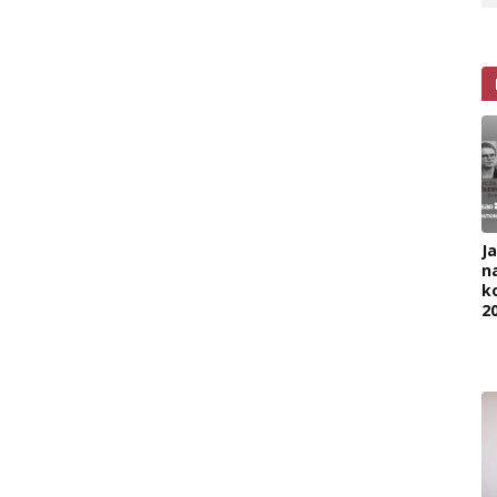
J
na
k
2