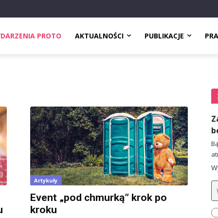
DARZENIA PROTO
AKTUALNOŚCI
PUBLIKACJE
PR
Z
b
Bą
at
Wy
Artykuły
Event „pod chmurką” krok po
u
kroku