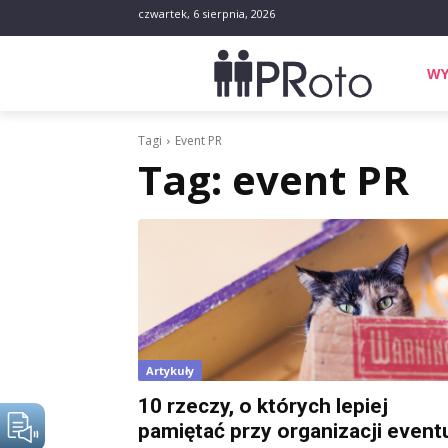
czwartek, 6 sierpnia, 2026
WY
Tagi
Event PR
Tag:
event PR
Artykuły
10 rzeczy, o których lepiej
pamiętać przy organizacji event