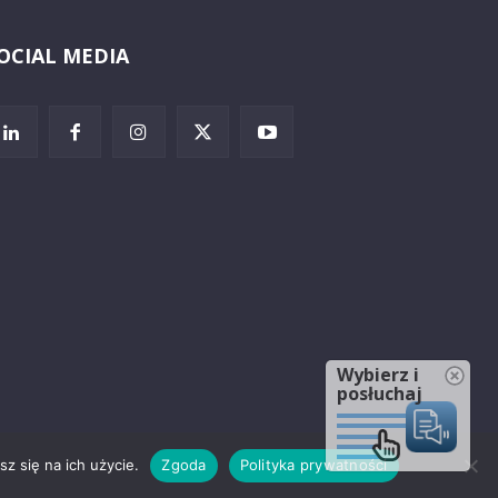
OCIAL MEDIA
Wybierz i
posłuchaj
z się na ich użycie.
Zgoda
Polityka prywatności
rzeżenia prawne