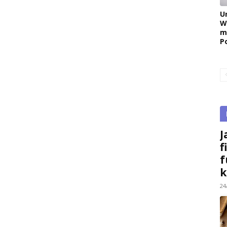
U
W
m
P
J
f
f
k
24