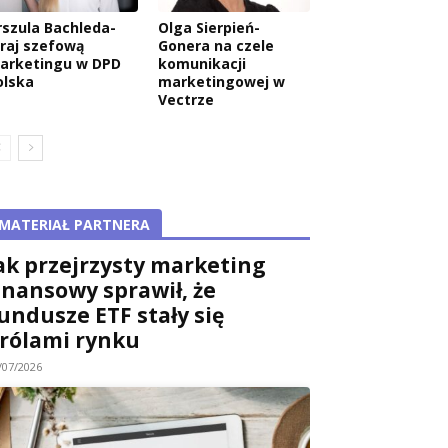
rszula Bachleda-
Olga Sierpień-
raj szefową
Gonera na czele
arketingu w DPD
komunikacji
olska
marketingowej w
Vectrze
MATERIAŁ PARTNERA
ak przejrzysty marketing
inansowy sprawił, że
undusze ETF stały się
rólami rynku
/07/2026