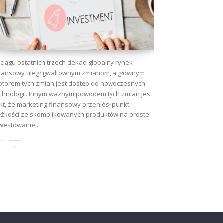
ciągu ostatnich trzech dekad globalny rynek
nansowy uległ gwałtownym zmianom, a głównym
torem tych zmian jest dostęp do nowoczesnych
chnologii. Innym ważnym powodem tych zmian jest
kt, że marketing finansowy przeniósł punkt
ężkości ze skomplikowanych produktów na proste
westowanie...