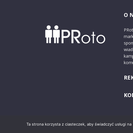
O 
PRot
mark
spon
wiad
kamp
komu
RE
KO
Ta strona korzysta z ciasteczek, aby świadczyć usługi na
© 2024 PRoto.pl