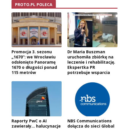
PROTO.PL POLECA
Promocja 3. sezonu
Dr Maria Buszman
„1670”: we Wrocławiu
uruchomiła zbiórkę na
odsłonięto Panoramę
leczenie i rehabilitację.
1670 o długości ponad
Ekspertka PR
115 metrów
potrzebuje wsparcia
Raporty PwC o AI
NBS Communications
zawierały… halucynacje
dołącza do sieci Global