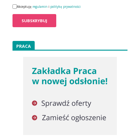
Akceptuję
regulamin
i
politykę prywatności
PRACA