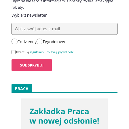
Bądź na bieżąco z informacjami z branży, zyskaj atrakcyjne
rabaty.
Wybierz newsletter:
Codzienny
Tygodniowy
Akceptuję
regulamin
i
politykę prywatności
PRACA