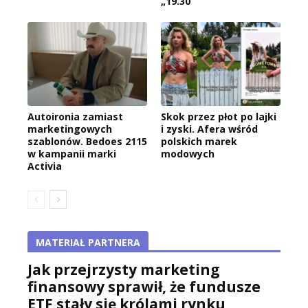
„19.30”
Autoironia zamiast
Skok przez płot po lajki
marketingowych
i zyski. Afera wśród
szablonów. Bedoes 2115
polskich marek
w kampanii marki
modowych
Activia
MATERIAŁ PARTNERA
Jak przejrzysty marketing
finansowy sprawił, że fundusze
ETF stały się królami rynku