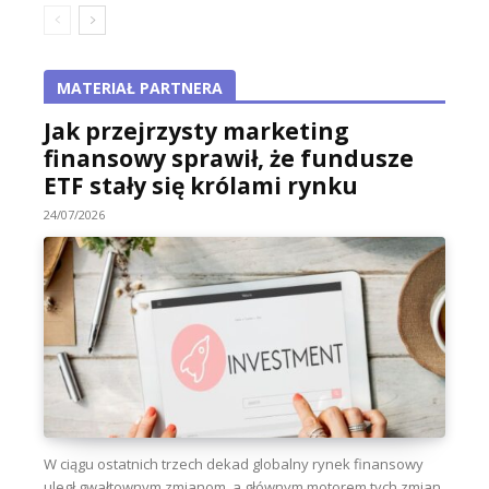
MATERIAŁ PARTNERA
Jak przejrzysty marketing
finansowy sprawił, że fundusze
ETF stały się królami rynku
24/07/2026
W ciągu ostatnich trzech dekad globalny rynek finansowy
uległ gwałtownym zmianom, a głównym motorem tych zmian