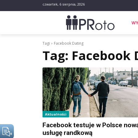
czwartek, 6 sierpnia, 2026
WY
Tagi
Facebook Dating
Tag:
Facebook 
Aktualności
Facebook testuje w Polsce now
usługę randkową