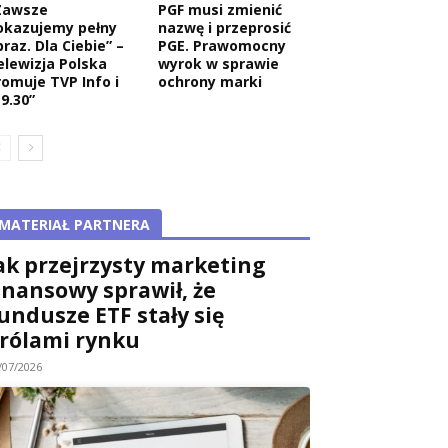
Zawsze
PGF musi zmienić
okazujemy pełny
nazwę i przeprosić
raz. Dla Ciebie” –
PGE. Prawomocny
elewizja Polska
wyrok w sprawie
romuje TVP Info i
ochrony marki
9.30”
MATERIAŁ PARTNERA
ak przejrzysty marketing
inansowy sprawił, że
undusze ETF stały się
rólami rynku
/07/2026