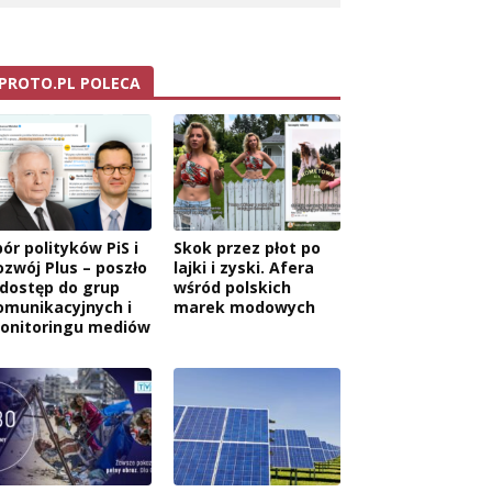
PROTO.PL POLECA
ór polityków PiS i
Skok przez płot po
ozwój Plus – poszło
lajki i zyski. Afera
 dostęp do grup
wśród polskich
omunikacyjnych i
marek modowych
onitoringu mediów