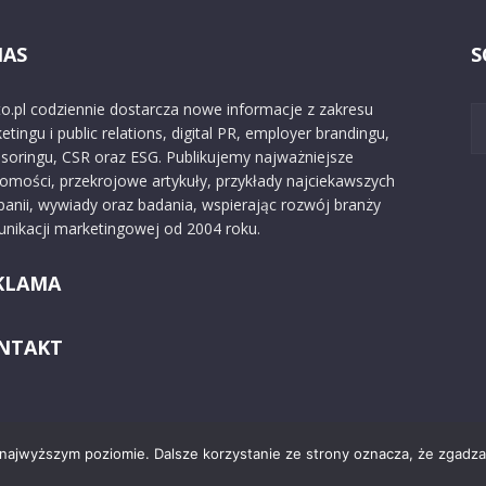
NAS
S
o.pl codziennie dostarcza nowe informacje z zakresu
etingu i public relations, digital PR, employer brandingu,
soringu, CSR oraz ESG. Publikujemy najważniejsze
omości, przekrojowe artykuły, przykłady najciekawszych
anii, wywiady oraz badania, wspierając rozwój branży
nikacji marketingowej od 2004 roku.
KLAMA
NTAKT
 najwyższym poziomie. Dalsze korzystanie ze strony oznacza, że zgadzas
Kontakt
O nas
Reklama
Zast