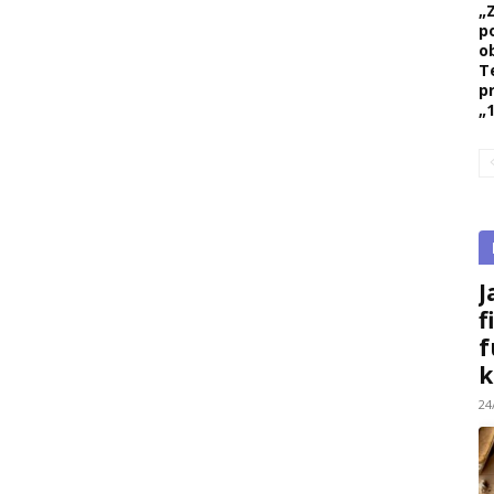
„
p
ob
T
p
„1
J
f
f
k
24