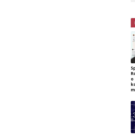
Sp
R
o
k
m