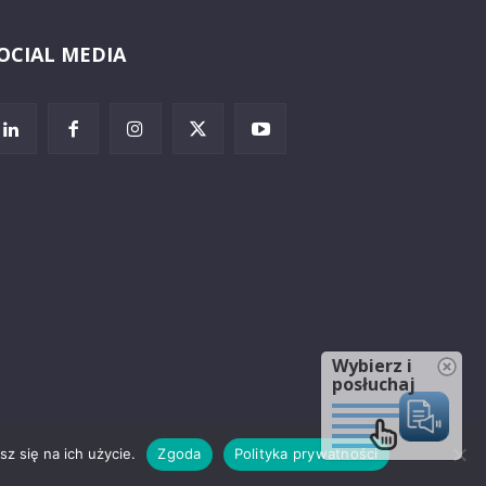
OCIAL MEDIA
Wybierz i
posłuchaj
z się na ich użycie.
Zgoda
Polityka prywatności
rzeżenia prawne