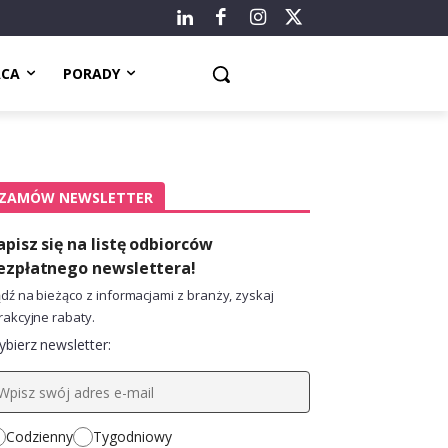
ACA
PORADY
ZAMÓW NEWSLETTER
apisz się na listę odbiorców
ezpłatnego newslettera!
dź na bieżąco z informacjami z branży, zyskaj
rakcyjne rabaty.
bierz newsletter:
Codzienny
Tygodniowy