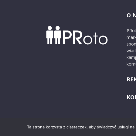
O 
PRot
mark
spon
wiad
kamp
komu
RE
KO
Ta strona korzysta z ciasteczek, aby świadczyć usługi na
© 2024 PRoto.pl