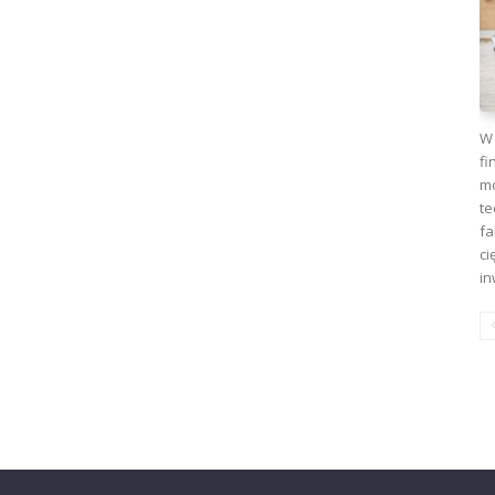
W 
fi
mo
te
fa
ci
in