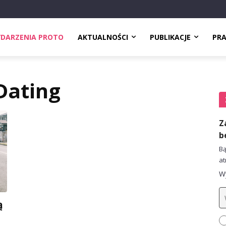
DARZENIA PROTO
AKTUALNOŚCI
PUBLIKACJE
PR
Dating
Z
b
Bą
at
Wy
ą