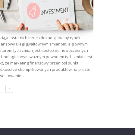
ciągu ostatnich trzech dekad globalny rynek
nansowy uległ gwałtownym zmianom, a głównym
torem tych zmian jest dostęp do nowoczesnych
chnologii. Innym ważnym powodem tych zmian jest
kt, że marketing finansowy przeniósł punkt
ężkości ze skomplikowanych produktów na proste
westowanie...