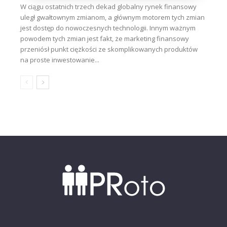
W ciągu ostatnich trzech dekad globalny rynek finansowy
uległ gwałtownym zmianom, a głównym motorem tych zmian
jest dostęp do nowoczesnych technologii. Innym ważnym
powodem tych zmian jest fakt, że marketing finansowy
przeniósł punkt ciężkości ze skomplikowanych produktów
na proste inwestowanie...