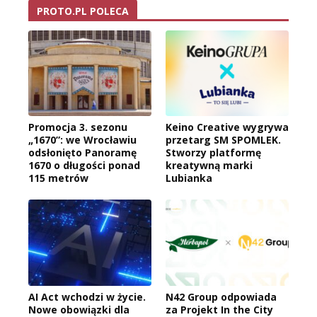
PROTO.PL POLECA
Promocja 3. sezonu
Keino Creative wygrywa
„1670”: we Wrocławiu
przetarg SM SPOMLEK.
odsłonięto Panoramę
Stworzy platformę
1670 o długości ponad
kreatywną marki
115 metrów
Lubianka
AI Act wchodzi w życie.
N42 Group odpowiada
Nowe obowiązki dla
za Projekt In the City