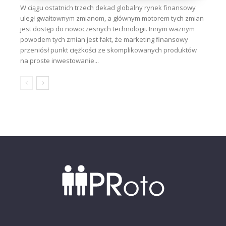
W ciągu ostatnich trzech dekad globalny rynek finansowy
uległ gwałtownym zmianom, a głównym motorem tych zmian
jest dostęp do nowoczesnych technologii. Innym ważnym
powodem tych zmian jest fakt, że marketing finansowy
przeniósł punkt ciężkości ze skomplikowanych produktów
na proste inwestowanie...