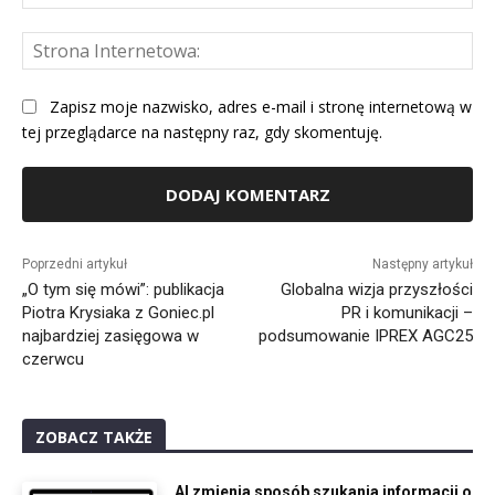
mai
St
Int
Zapisz moje nazwisko, adres e-mail i stronę internetową w
tej przeglądarce na następny raz, gdy skomentuję.
Alternative:
Poprzedni artykuł
Następny artykuł
„O tym się mówi”: publikacja
Globalna wizja przyszłości
Piotra Krysiaka z Goniec.pl
PR i komunikacji –
najbardziej zasięgowa w
podsumowanie IPREX AGC25
czerwcu
ZOBACZ TAKŻE
AI zmienia sposób szukania informacji o