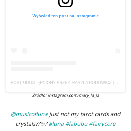
Wyświetl ten post na Instagramie
POST UDOSTĘPNIONY PRZEZ MARYLA RODOWICZ (@MARY_LA_LA)
Źródło: instagram.com/mary_la_la
@musicofluna
just not my tarot cards and
crystals??✨?
#luna
#labubu
#fairycore