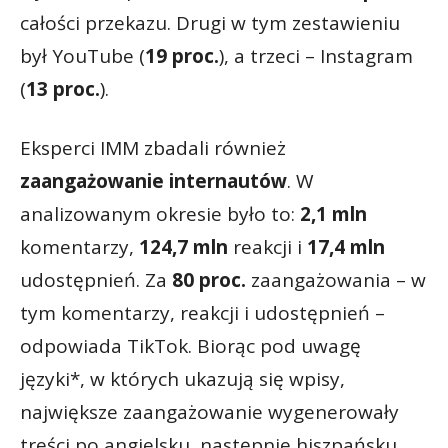
całości przekazu. Drugi w tym zestawieniu
był YouTube (
19 proc.
), a trzeci – Instagram
(
13 proc.
).
Eksperci IMM zbadali również
zaangażowanie internautów
. W
analizowanym okresie było to:
2,1 mln
komentarzy,
124,7 mln
reakcji i
17,4 mln
udostępnień. Za
80 proc.
zaangażowania – w
tym komentarzy, reakcji i udostępnień –
odpowiada TikTok. Biorąc pod uwagę
języki*, w których ukazują się wpisy,
największe zaangażowanie wygenerowały
treści po angielsku, następnie hiszpańsku,