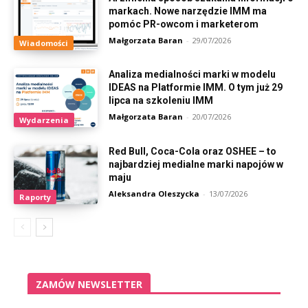
markach. Nowe narzędzie IMM ma
pomóc PR-owcom i marketerom
Małgorzata Baran
-
29/07/2026
Wiadomości
Analiza medialności marki w modelu
IDEAS na Platformie IMM. O tym już 29
lipca na szkoleniu IMM
Małgorzata Baran
-
20/07/2026
Wydarzenia
Red Bull, Coca-Cola oraz OSHEE – to
najbardziej medialne marki napojów w
maju
Aleksandra Oleszycka
-
13/07/2026
Raporty
ZAMÓW NEWSLETTER