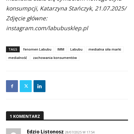
konsumpcji, Katarzyna Stańczyk, 21.07.2025/
Zdjęcie główne:
instagram.com/labubusklep.pl
TAGS
fenomen Labubu
IMM
Labubu
medialna siła marki
medialność
zachowania konsumentów
1 KOMENTARZ
Edzio Listonosz
28/07/2025 W 17:54