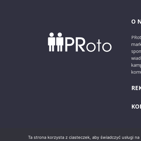
O 
PRot
mark
spon
wiad
kamp
komu
RE
KO
Ta strona korzysta z ciasteczek, aby świadczyć usługi na