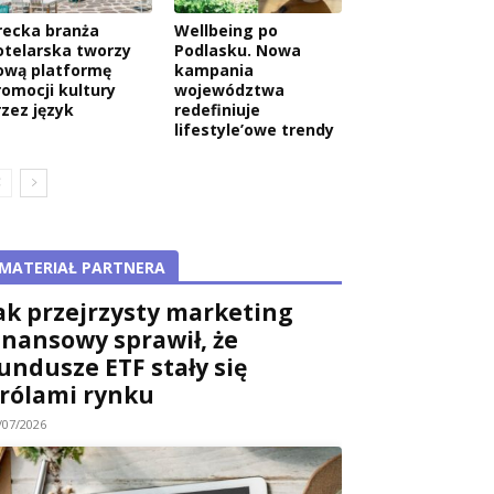
recka branża
Wellbeing po
otelarska tworzy
Podlasku. Nowa
ową platformę
kampania
romocji kultury
województwa
rzez język
redefiniuje
lifestyle’owe trendy
MATERIAŁ PARTNERA
ak przejrzysty marketing
inansowy sprawił, że
undusze ETF stały się
rólami rynku
/07/2026