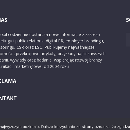
NAS
S
o.pl codziennie dostarcza nowe informacje z zakresu
etingu i public relations, digital PR, employer brandingu,
soringu, CSR oraz ESG. Publikujemy najważniejsze
omości, przekrojowe artykuły, przykłady najciekawszych
anii, wywiady oraz badania, wspierając rozwój branży
nikacji marketingowej od 2004 roku.
KLAMA
NTAKT
 najwyższym poziomie. Dalsze korzystanie ze strony oznacza, że zgadzas