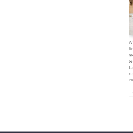
W 
fi
mo
te
fa
ci
in