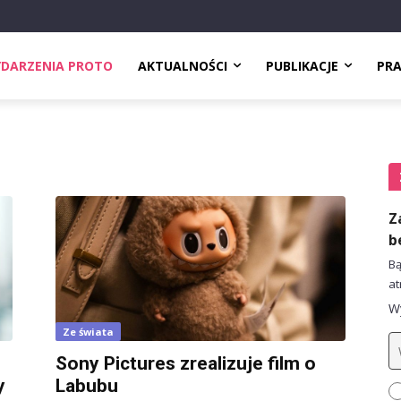
DARZENIA PROTO
AKTUALNOŚCI
PUBLIKACJE
PR
Z
b
Bą
at
Wy
Ze świata
Sony Pictures zrealizuje film o
y
Labubu