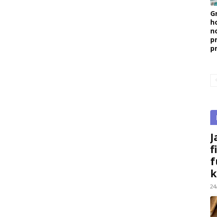
G
h
n
p
p
J
f
f
k
24