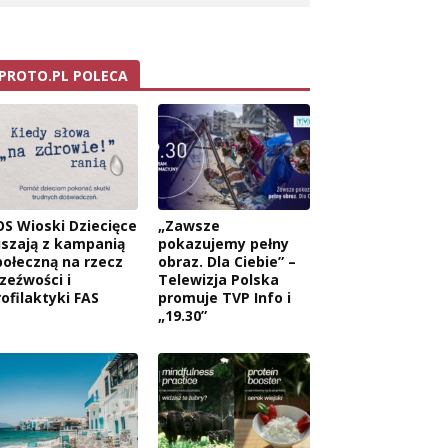
PROTO.PL POLECA
OS Wioski Dziecięce
„Zawsze
uszają z kampanią
pokazujemy pełny
połeczną na rzecz
obraz. Dla Ciebie” –
rzeźwości i
Telewizja Polska
rofilaktyki FAS
promuje TVP Info i
„19.30”