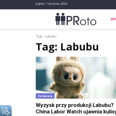
piątek, 7 sierpnia, 2026
WY
Tagi
Labubu
Tag:
Labubu
Ze świata
Wyzysk przy produkcji Labubu?
China Labor Watch ujawnia kulis