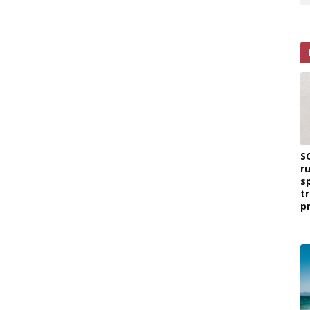
S
r
s
t
p