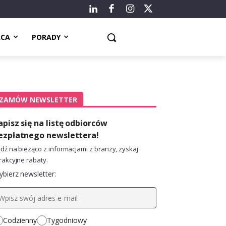
ACA
PORADY
ZAMÓW NEWSLETTER
apisz się na listę odbiorców
ezpłatnego newslettera!
dź na bieżąco z informacjami z branży, zyskaj
rakcyjne rabaty.
bierz newsletter:
Codzienny
Tygodniowy