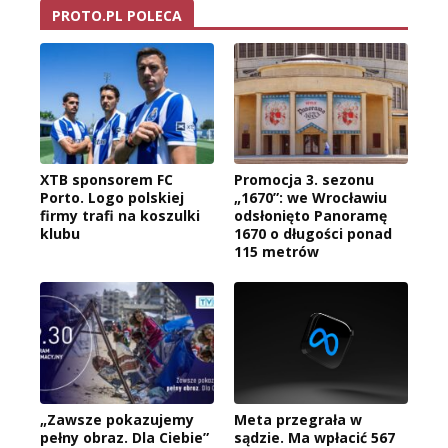
PROTO.PL POLECA
XTB sponsorem FC
Promocja 3. sezonu
Porto. Logo polskiej
„1670”: we Wrocławiu
firmy trafi na koszulki
odsłonięto Panoramę
klubu
1670 o długości ponad
115 metrów
„Zawsze pokazujemy
Meta przegrała w
pełny obraz. Dla Ciebie”
sądzie. Ma wpłacić 567