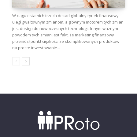
W ciągu ostatnich trzech dekad globalny rynek finansowy
uległ gwałtownym zmianom, a głównym motorem tych zmian
jest dostęp do nowoczesnych technologii. Innym ważnym
powodem tych zmian jest fakt, że marketing finansowy
przeniósł punkt ciężkości ze skomplikowanych produktów
na proste inwestowanie...