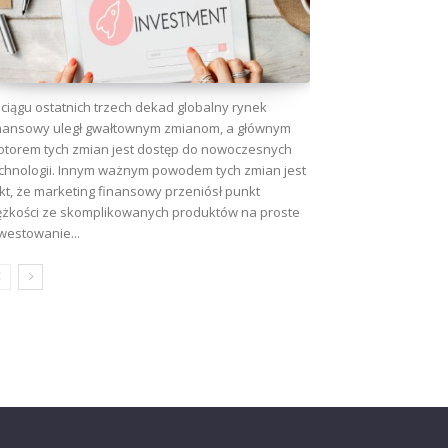
ciągu ostatnich trzech dekad globalny rynek
nansowy uległ gwałtownym zmianom, a głównym
torem tych zmian jest dostęp do nowoczesnych
chnologii. Innym ważnym powodem tych zmian jest
kt, że marketing finansowy przeniósł punkt
ężkości ze skomplikowanych produktów na proste
westowanie...