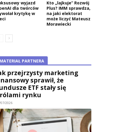
uksusowy wyjazd
Kto „lajkuje” Rozwój
penAI dla twórców
Plus? IMM sprawdza,
ywołał krytykę w
na jaki elektorat
eci
może liczyć Mateusz
Morawiecki
MATERIAŁ PARTNERA
ak przejrzysty marketing
inansowy sprawił, że
undusze ETF stały się
rólami rynku
/07/2026