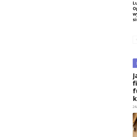
L
O
w
si
J
f
f
k
24