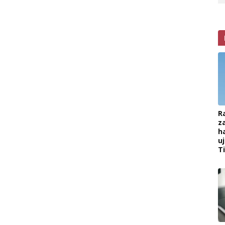
R
z
h
u
T