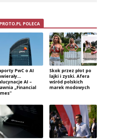
PROTO.PL POLECA
aporty PwC o AI
Skok przez płot po
awierały…
lajki i zyski. Afera
alucynacje AI –
wśród polskich
jawnia „Financial
marek modowych
imes”