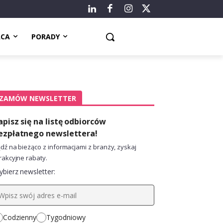
ACA
PORADY
ZAMÓW NEWSLETTER
apisz się na listę odbiorców
ezpłatnego newslettera!
dź na bieżąco z informacjami z branży, zyskaj
rakcyjne rabaty.
bierz newsletter:
Codzienny
Tygodniowy