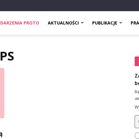
DARZENIA PROTO
AKTUALNOŚCI
PUBLIKACJE
PR
SPS
Z
b
Bą
at
Wy
ą