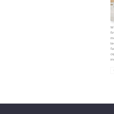
W 
fi
mo
te
fa
ci
in