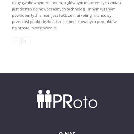
uległ gwałtownym zmianom, a głównym motorem tych zmian
jest dostęp do nowoczesnych technologii. Innym ważnym
powodem tych zmian jest fakt, że marketing finansowy
przeniósł punkt ciężkości ze skomplikowanych produktów
na proste inwestowanie...