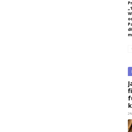
P
„
W
o
P
d
m
J
f
f
k
24