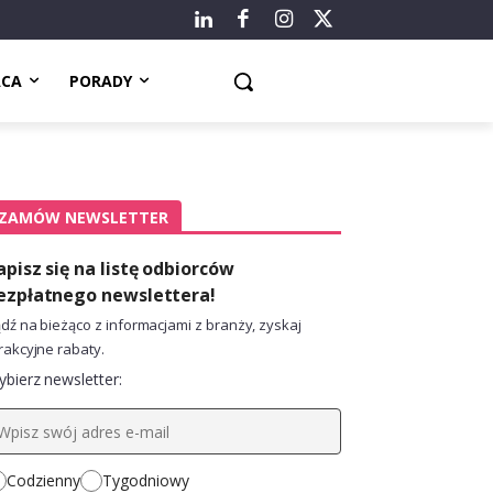
ACA
PORADY
ZAMÓW NEWSLETTER
apisz się na listę odbiorców
ezpłatnego newslettera!
dź na bieżąco z informacjami z branży, zyskaj
rakcyjne rabaty.
bierz newsletter:
Codzienny
Tygodniowy