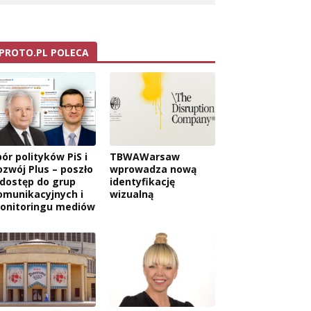
PROTO.PL POLECA
ór polityków PiS i
TBWAWarsaw
ozwój Plus – poszło
wprowadza nową
 dostęp do grup
identyfikację
omunikacyjnych i
wizualną
onitoringu mediów