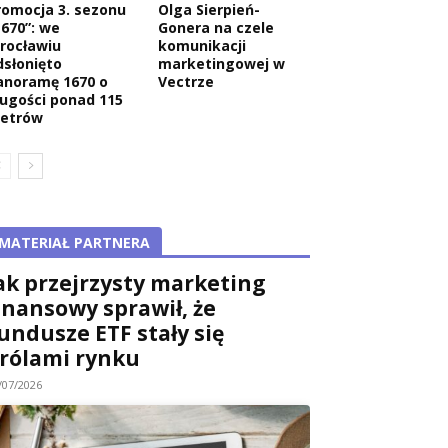
romocja 3. sezonu
Olga Sierpień-
1670”: we
Gonera na czele
rocławiu
komunikacji
dsłonięto
marketingowej w
anoramę 1670 o
Vectrze
ługości ponad 115
etrów
MATERIAŁ PARTNERA
ak przejrzysty marketing
inansowy sprawił, że
undusze ETF stały się
rólami rynku
/07/2026