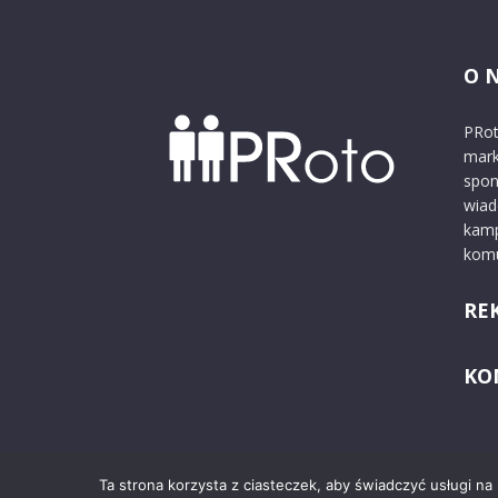
O 
PRot
mark
spon
wiad
kamp
komu
RE
KO
Ta strona korzysta z ciasteczek, aby świadczyć usługi na