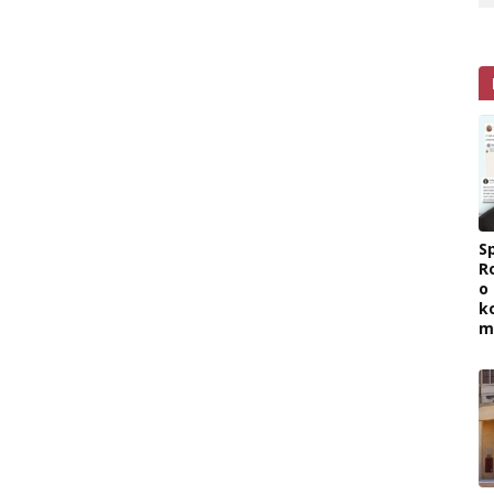
Sp
R
o
k
m