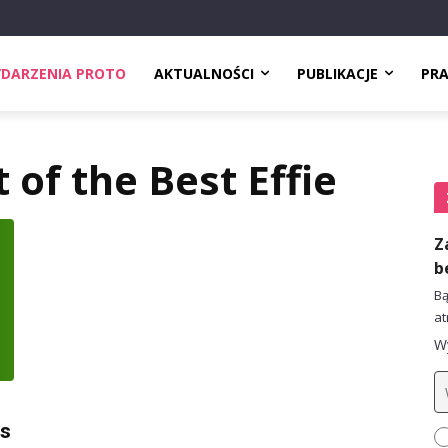
DARZENIA PROTO
AKTUALNOŚCI
PUBLIKACJE
PR
 of the Best Effie
Z
b
Bą
at
Wy
ts