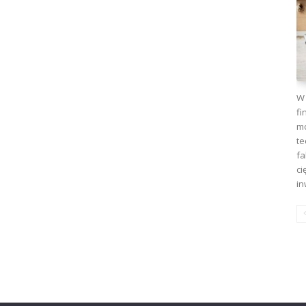
W 
fi
mo
te
fa
ci
in