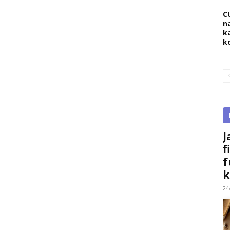
C
na
k
k
J
f
f
k
24