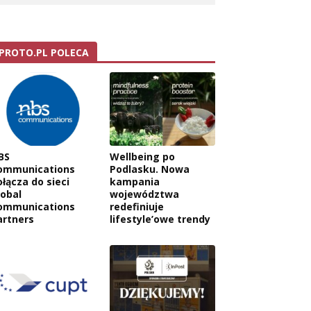
PROTO.PL POLECA
BS
Wellbeing po
ommunications
Podlasku. Nowa
ołącza do sieci
kampania
lobal
województwa
ommunications
redefiniuje
artners
lifestyle’owe trendy