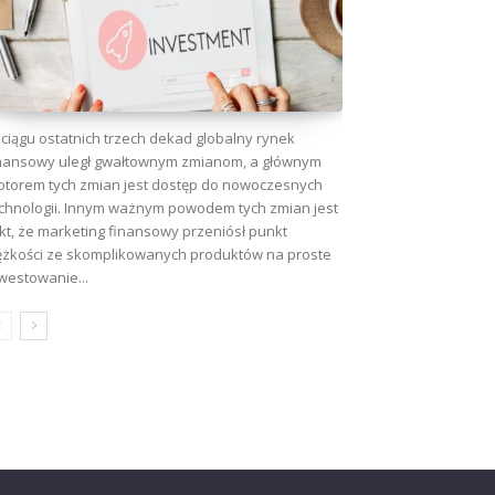
ciągu ostatnich trzech dekad globalny rynek
nansowy uległ gwałtownym zmianom, a głównym
torem tych zmian jest dostęp do nowoczesnych
chnologii. Innym ważnym powodem tych zmian jest
kt, że marketing finansowy przeniósł punkt
ężkości ze skomplikowanych produktów na proste
westowanie...