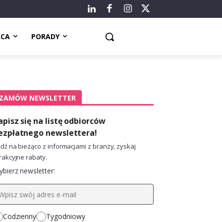
ACA
PORADY
ZAMÓW NEWSLETTER
apisz się na listę odbiorców
ezpłatnego newslettera!
dź na bieżąco z informacjami z branży, zyskaj
rakcyjne rabaty.
bierz newsletter:
Codzienny
Tygodniowy