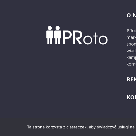
O 
PRot
mark
spon
wiad
kamp
komu
RE
KO
Ta strona korzysta z ciasteczek, aby świadczyć usługi na
© 2024 PRoto.pl