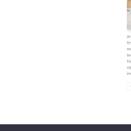
W 
fi
mo
te
fa
ci
in