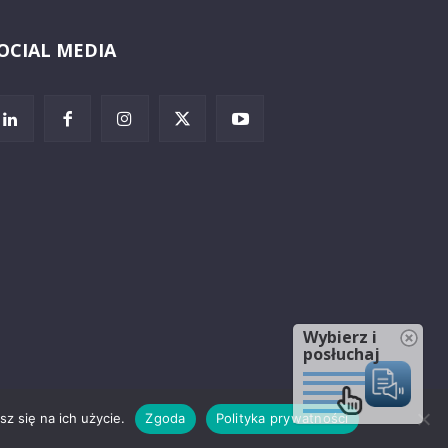
OCIAL MEDIA
Wybierz i
posłuchaj
z się na ich użycie.
Zgoda
Polityka prywatności
rzeżenia prawne