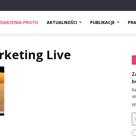
DARZENIA PROTO
AKTUALNOŚCI
PUBLIKACJE
PR
keting Live
Z
b
Bą
at
Wy