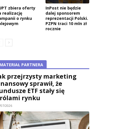
UPT zbiera oferty
InPost nie będzie
 realizację
dalej sponsorem
ampanii o rynku
reprezentacji Polski.
olejowym
PZPN traci 10 mln zł
rocznie
MATERIAŁ PARTNERA
ak przejrzysty marketing
inansowy sprawił, że
undusze ETF stały się
rólami rynku
/07/2026