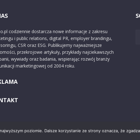
NAS
S
o.pl codziennie dostarcza nowe informacje z zakresu
etingu i public relations, digital PR, employer brandingu,
soringu, CSR oraz ESG. Publikujemy najważniejsze
omości, przekrojowe artykuły, przykłady najciekawszych
anii, wywiady oraz badania, wspierając rozwój branży
nikacji marketingowej od 2004 roku.
KLAMA
NTAKT
 najwyższym poziomie. Dalsze korzystanie ze strony oznacza, że zgadzas
Kontakt
O nas
Reklama
Zast