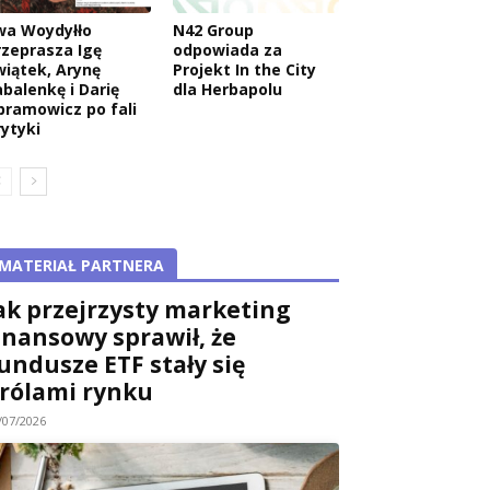
wa Woydyłło
N42 Group
rzeprasza Igę
odpowiada za
wiątek, Arynę
Projekt In the City
abalenkę i Darię
dla Herbapolu
bramowicz po fali
rytyki
MATERIAŁ PARTNERA
ak przejrzysty marketing
inansowy sprawił, że
undusze ETF stały się
rólami rynku
/07/2026