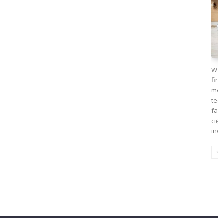
W 
fi
mo
te
fa
ci
in