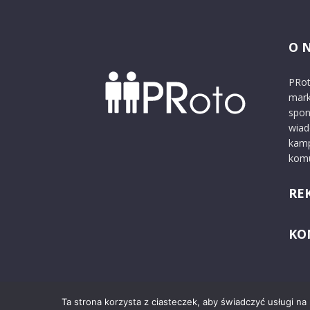
O 
PRot
mark
spon
wiad
kamp
komu
RE
KO
Ta strona korzysta z ciasteczek, aby świadczyć usługi na