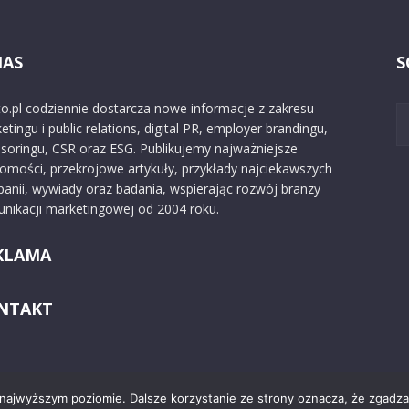
NAS
S
o.pl codziennie dostarcza nowe informacje z zakresu
etingu i public relations, digital PR, employer brandingu,
soringu, CSR oraz ESG. Publikujemy najważniejsze
omości, przekrojowe artykuły, przykłady najciekawszych
anii, wywiady oraz badania, wspierając rozwój branży
nikacji marketingowej od 2004 roku.
KLAMA
NTAKT
 najwyższym poziomie. Dalsze korzystanie ze strony oznacza, że zgadzas