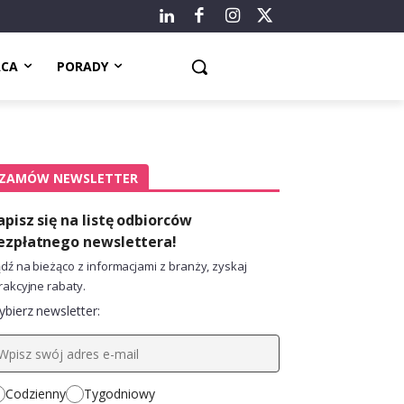
ACA
PORADY
ZAMÓW NEWSLETTER
apisz się na listę odbiorców
ezpłatnego newslettera!
dź na bieżąco z informacjami z branży, zyskaj
rakcyjne rabaty.
bierz newsletter:
Codzienny
Tygodniowy