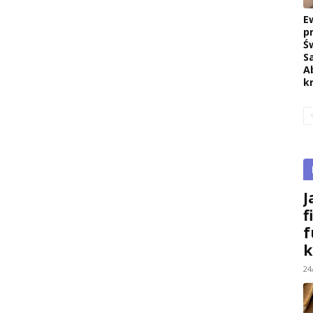
E
p
Ś
S
A
k
J
f
f
k
24