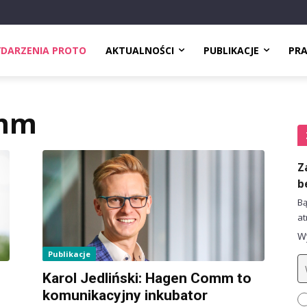
DARZENIA PROTO
AKTUALNOŚCI
PUBLIKACJE
PR
mm
Z
b
Bą
at
Wy
Publikacje
Karol Jedliński: Hagen Comm to
komunikacyjny inkubator