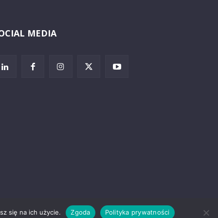
OCIAL MEDIA
Wybierz i
posłuchaj
z się na ich użycie.
Zgoda
Polityka prywatności