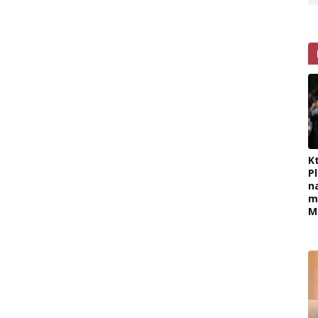
K
P
n
m
M