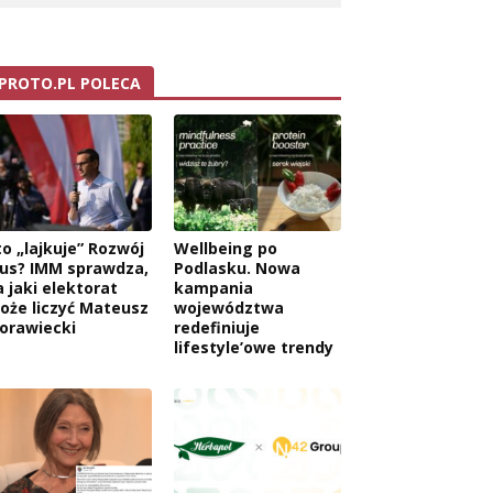
PROTO.PL POLECA
to „lajkuje” Rozwój
Wellbeing po
lus? IMM sprawdza,
Podlasku. Nowa
a jaki elektorat
kampania
oże liczyć Mateusz
województwa
orawiecki
redefiniuje
lifestyle’owe trendy