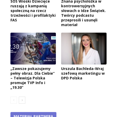
SOS Wioski Dziecięce
Znana psycholożka w
ruszają z kampanią
kontrowersyjnych
społeczną na rzecz
słowach o Idze Świątek.
trzeźwości i profilaktyki
Twórcy podcastu
FAS
przeprosili i usunęli
materiał
„Zawsze pokazujemy
Urszula Bachleda-Wraj
pełny obraz. Dla Ciebie”
szefową marketingu w
– Telewizja Polska
DPD Polska
promuje TVP Info i
„19.30”
MATERIAŁ PARTNERA