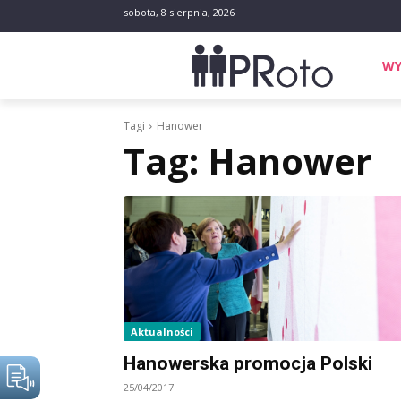
sobota, 8 sierpnia, 2026
WY
Tagi
Hanower
Tag:
Hanower
Aktualności
Hanowerska promocja Polski
25/04/2017