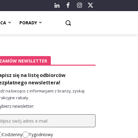
ACA
PORADY
ZAMÓW NEWSLETTER
apisz się na listę odbiorców
ezpłatnego newslettera!
dź na bieżąco z informacjami z branży, zyskaj
rakcyjne rabaty.
bierz newsletter:
Codzienny
Tygodniowy