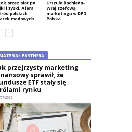
kok przez płot po
Urszula Bachleda-
jki i zyski. Afera
Wraj szefową
śród polskich
marketingu w DPD
arek modowych
Polska
MATERIAŁ PARTNERA
ak przejrzysty marketing
inansowy sprawił, że
undusze ETF stały się
rólami rynku
/07/2026