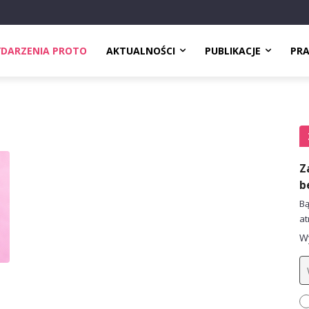
DARZENIA PROTO
AKTUALNOŚCI
PUBLIKACJE
PR
Z
b
Bą
at
Wy