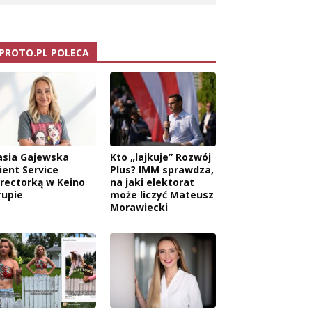
PROTO.PL POLECA
asia Gajewska
Kto „lajkuje” Rozwój
ient Service
Plus? IMM sprawdza,
irectorką w Keino
na jaki elektorat
rupie
może liczyć Mateusz
Morawiecki