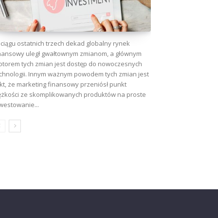
ciągu ostatnich trzech dekad globalny rynek
nansowy uległ gwałtownym zmianom, a głównym
torem tych zmian jest dostęp do nowoczesnych
chnologii. Innym ważnym powodem tych zmian jest
kt, że marketing finansowy przeniósł punkt
ężkości ze skomplikowanych produktów na proste
westowanie...