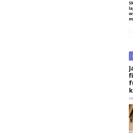
S
la
w
m
J
f
f
k
24