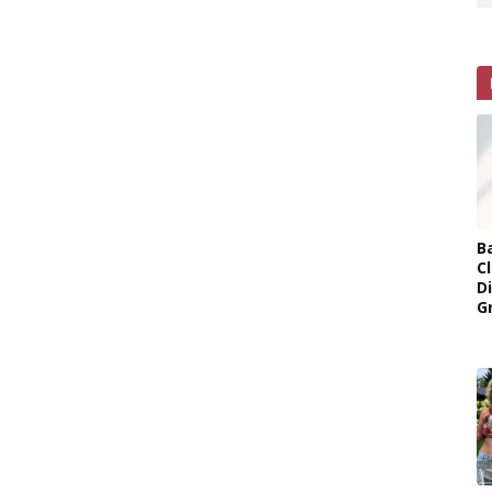
B
Cl
D
G