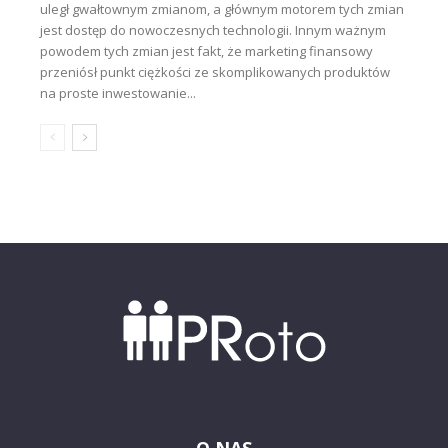
uległ gwałtownym zmianom, a głównym motorem tych zmian
jest dostęp do nowoczesnych technologii. Innym ważnym
powodem tych zmian jest fakt, że marketing finansowy
przeniósł punkt ciężkości ze skomplikowanych produktów
na proste inwestowanie...