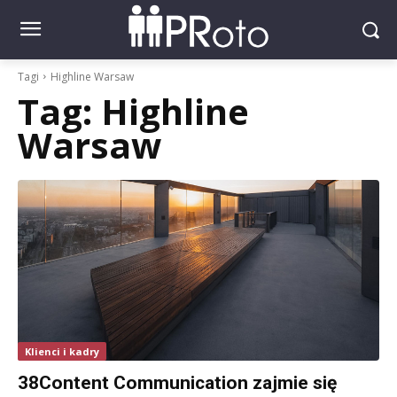
Tagi
Highline Warsaw
Tag:
Highline
Warsaw
Klienci i kadry
38Content Communication zajmie się