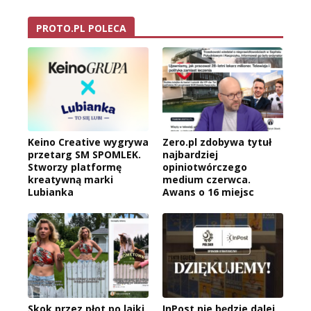
PROTO.PL POLECA
Keino Creative wygrywa
Zero.pl zdobywa tytuł
przetarg SM SPOMLEK.
najbardziej
Stworzy platformę
opiniotwórczego
kreatywną marki
medium czerwca.
Lubianka
Awans o 16 miejsc
Skok przez płot po lajki
InPost nie będzie dalej