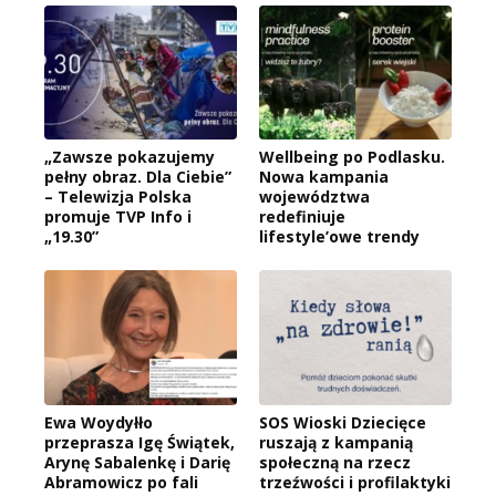
„Zawsze pokazujemy
Wellbeing po Podlasku.
pełny obraz. Dla Ciebie”
Nowa kampania
– Telewizja Polska
województwa
promuje TVP Info i
redefiniuje
„19.30”
lifestyle’owe trendy
Ewa Woydyłło
SOS Wioski Dziecięce
przeprasza Igę Świątek,
ruszają z kampanią
Arynę Sabalenkę i Darię
społeczną na rzecz
Abramowicz po fali
trzeźwości i profilaktyki