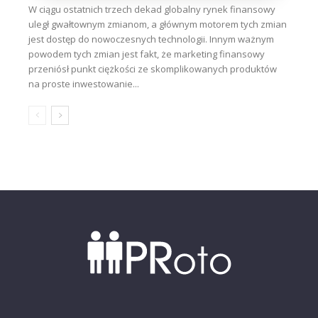
W ciągu ostatnich trzech dekad globalny rynek finansowy
uległ gwałtownym zmianom, a głównym motorem tych zmian
jest dostęp do nowoczesnych technologii. Innym ważnym
powodem tych zmian jest fakt, że marketing finansowy
przeniósł punkt ciężkości ze skomplikowanych produktów
na proste inwestowanie...