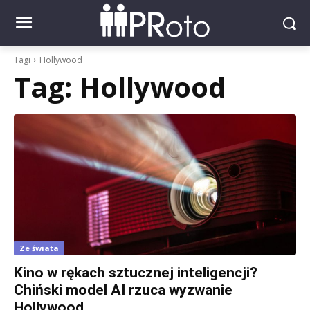
Tagi
Hollywood
Tag:
Hollywood
Ze świata
Kino w rękach sztucznej inteligencji?
Chiński model AI rzuca wyzwanie
Hollywood