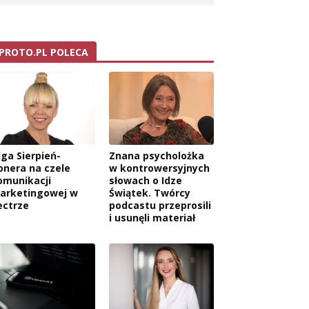
PROTO.PL POLECA
lga Sierpień-
Znana psycholożka
onera na czele
w kontrowersyjnych
omunikacji
słowach o Idze
arketingowej w
Świątek. Twórcy
ectrze
podcastu przeprosili
i usunęli materiał