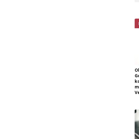
O
G
k
m
V