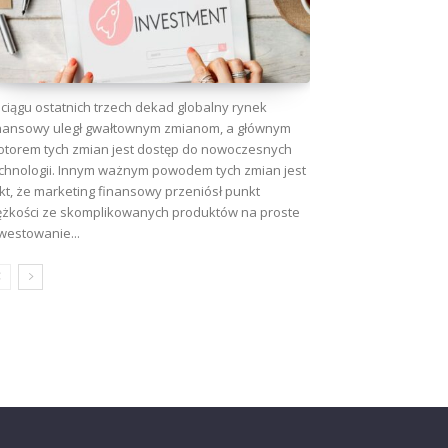
ciągu ostatnich trzech dekad globalny rynek
nansowy uległ gwałtownym zmianom, a głównym
torem tych zmian jest dostęp do nowoczesnych
chnologii. Innym ważnym powodem tych zmian jest
kt, że marketing finansowy przeniósł punkt
ężkości ze skomplikowanych produktów na proste
westowanie...