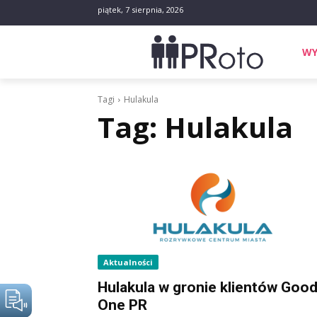
piątek, 7 sierpnia, 2026
WY
Tagi
Hulakula
Tag:
Hulakula
Aktualności
Hulakula w gronie klientów Goo
One PR