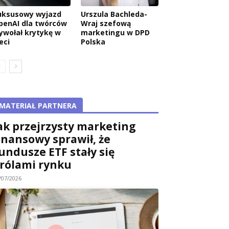
uksusowy wyjazd
Urszula Bachleda-
penAI dla twórców
Wraj szefową
ywołał krytykę w
marketingu w DPD
eci
Polska
MATERIAŁ PARTNERA
ak przejrzysty marketing
inansowy sprawił, że
undusze ETF stały się
rólami rynku
/07/2026