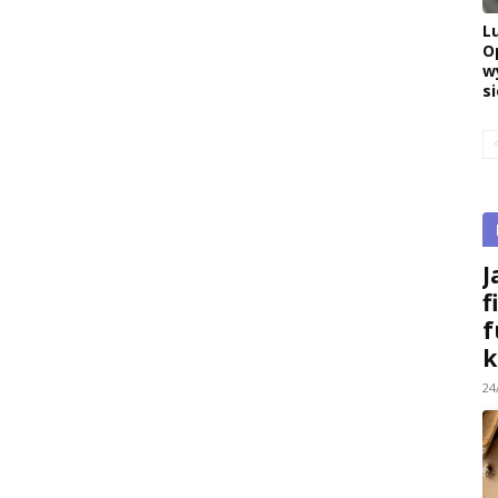
L
O
w
si
J
f
f
k
24