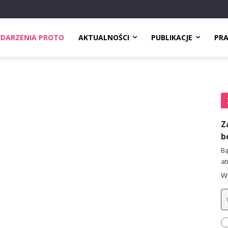
DARZENIA PROTO
AKTUALNOŚCI
PUBLIKACJE
PR
Z
b
Bą
at
Wy
d