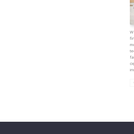
W 
fi
mo
te
fa
ci
in