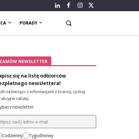
ACA
PORADY
ZAMÓW NEWSLETTER
apisz się na listę odbiorców
ezpłatnego newslettera!
dź na bieżąco z informacjami z branży, zyskaj
rakcyjne rabaty.
bierz newsletter:
Codzienny
Tygodniowy