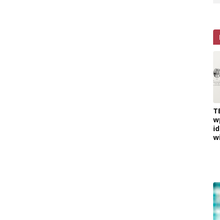
T
w
i
w