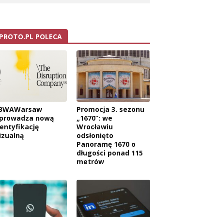
PROTO.PL POLECA
BWAWarsaw
Promocja 3. sezonu
prowadza nową
„1670”: we
dentyfikację
Wrocławiu
izualną
odsłonięto
Panoramę 1670 o
długości ponad 115
metrów