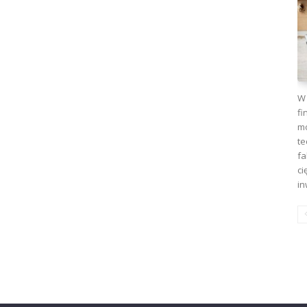
W 
fi
mo
te
fa
ci
in