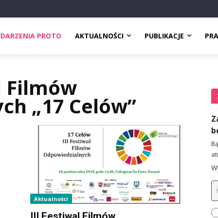
DARZENIA PROTO
AKTUALNOŚCI
PUBLIKACJE
PR
al Filmów
ch „17 Celów”
Z
b
Bą
at
Wy
Aktualności
III Festiwal Filmów