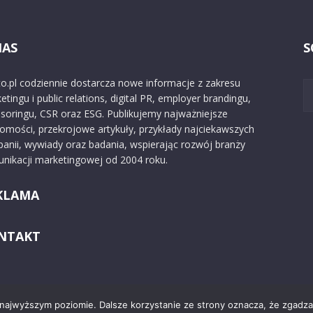
NAS
S
o.pl codziennie dostarcza nowe informacje z zakresu
etingu i public relations, digital PR, employer brandingu,
soringu, CSR oraz ESG. Publikujemy najważniejsze
omości, przekrojowe artykuły, przykłady najciekawszych
anii, wywiady oraz badania, wspierając rozwój branży
nikacji marketingowej od 2004 roku.
KLAMA
NTAKT
 najwyższym poziomie. Dalsze korzystanie ze strony oznacza, że zgadzas