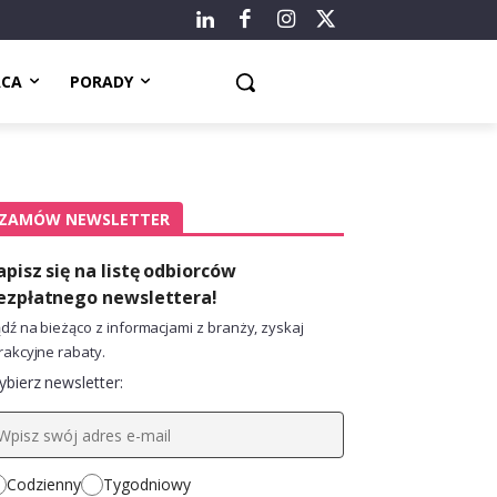
ACA
PORADY
ZAMÓW NEWSLETTER
apisz się na listę odbiorców
ezpłatnego newslettera!
dź na bieżąco z informacjami z branży, zyskaj
rakcyjne rabaty.
bierz newsletter:
Codzienny
Tygodniowy