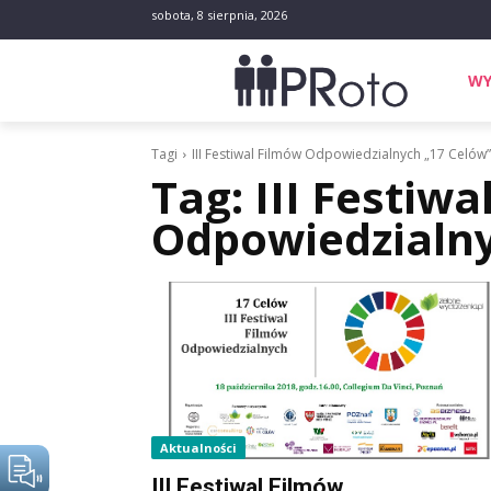
sobota, 8 sierpnia, 2026
WY
Tagi
III Festiwal Filmów Odpowiedzialnych „17 Celów”
Tag:
III Festiw
Odpowiedzialny
Aktualności
III Festiwal Filmów