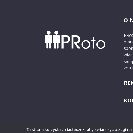
O 
PRot
mark
spon
wiad
kamp
komu
RE
KO
Ta strona korzysta z ciasteczek, aby świadczyć usługi na