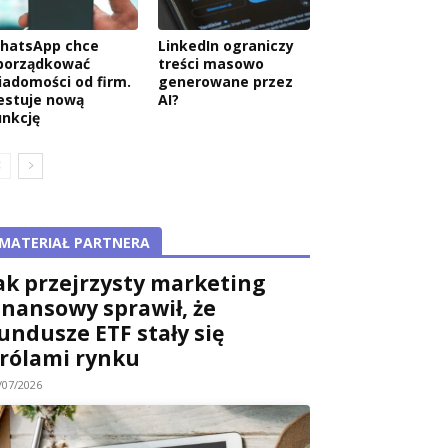
hatsApp chce
LinkedIn ograniczy
porządkować
treści masowo
iadomości od firm.
generowane przez
estuje nową
AI?
unkcję
MATERIAŁ PARTNERA
ak przejrzysty marketing
inansowy sprawił, że
undusze ETF stały się
rólami rynku
/07/2026