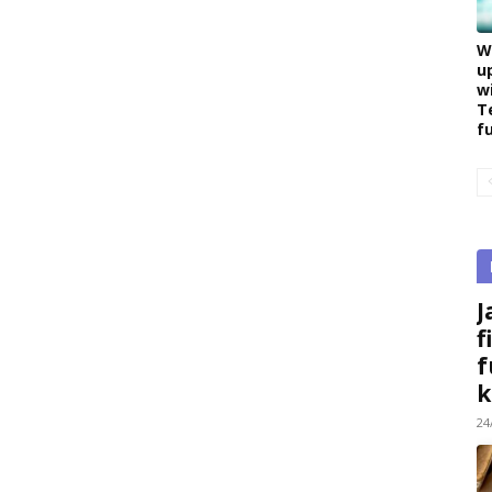
W
u
w
T
f
J
f
f
k
24