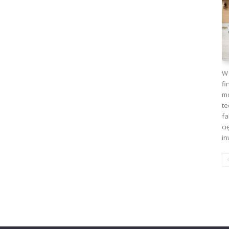
W 
fi
mo
te
fa
ci
in