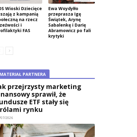
OS Wioski Dziecięce
Ewa Woydyłło
uszają z kampanią
przeprasza Igę
połeczną na rzecz
Świątek, Arynę
rzeźwości i
Sabalenkę i Darię
rofilaktyki FAS
Abramowicz po fali
krytyki
MATERIAŁ PARTNERA
ak przejrzysty marketing
inansowy sprawił, że
undusze ETF stały się
rólami rynku
/07/2026