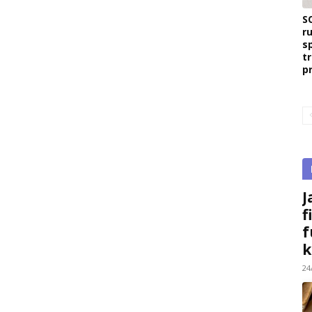
S
r
s
t
p
J
f
f
k
24