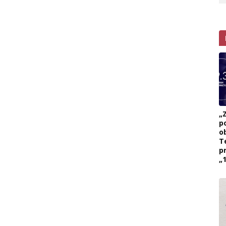
„
p
ob
T
p
„1