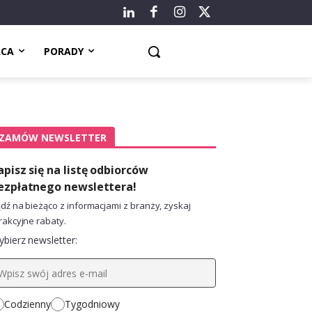
ACA
PORADY
ZAMÓW NEWSLETTER
apisz się na listę odbiorców
ezpłatnego newslettera!
dź na bieżąco z informacjami z branży, zyskaj
rakcyjne rabaty.
bierz newsletter:
Codzienny
Tygodniowy