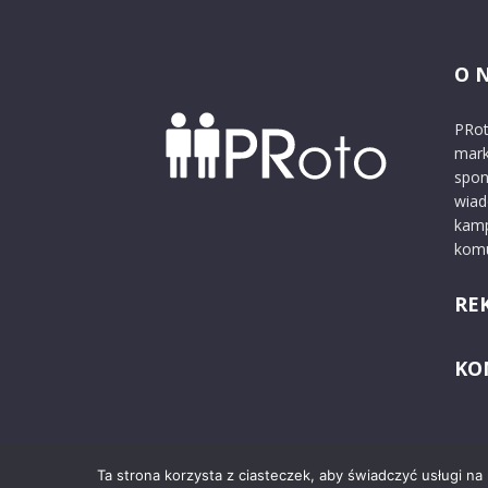
O 
PRot
mark
spon
wiad
kamp
komu
RE
KO
Ta strona korzysta z ciasteczek, aby świadczyć usługi na