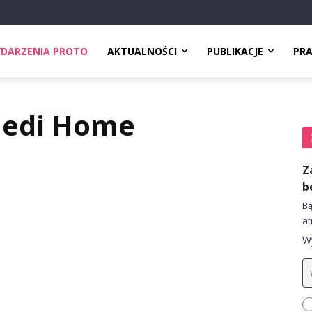
DARZENIA PROTO
AKTUALNOŚCI
PUBLIKACJE
PR
Medi Home
Z
b
Bą
at
Wy