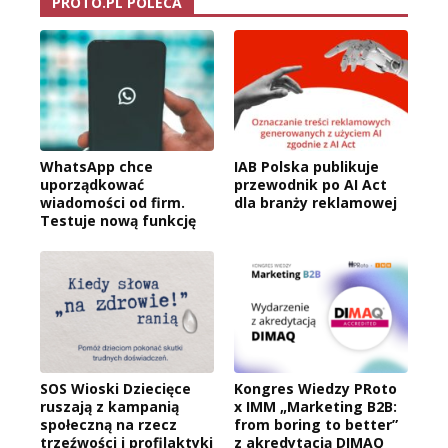
PROTO.PL POLECA
WhatsApp chce
IAB Polska publikuje
uporządkować
przewodnik po AI Act
wiadomości od firm.
dla branży reklamowej
Testuje nową funkcję
SOS Wioski Dziecięce
Kongres Wiedzy PRoto
ruszają z kampanią
x IMM „Marketing B2B:
społeczną na rzecz
from boring to better”
trzeźwości i profilaktyki
z akredytacją DIMAQ