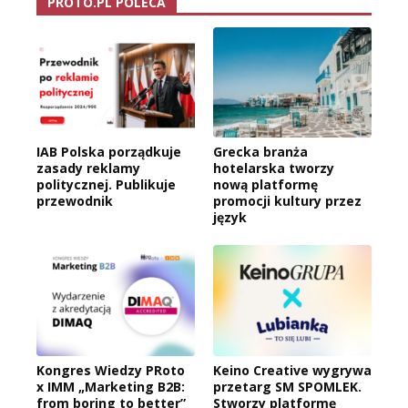
PROTO.PL POLECA
IAB Polska porządkuje
Grecka branża
zasady reklamy
hotelarska tworzy
politycznej. Publikuje
nową platformę
przewodnik
promocji kultury przez
język
Kongres Wiedzy PRoto
Keino Creative wygrywa
x IMM „Marketing B2B:
przetarg SM SPOMLEK.
from boring to better”
Stworzy platformę