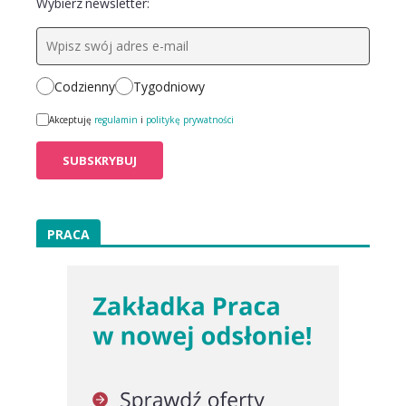
Wybierz newsletter:
Codzienny
Tygodniowy
Akceptuję
regulamin
i
politykę prywatności
PRACA