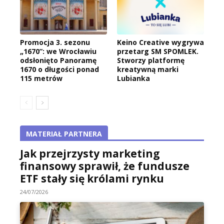
Promocja 3. sezonu
Keino Creative wygrywa
„1670”: we Wrocławiu
przetarg SM SPOMLEK.
odsłonięto Panoramę
Stworzy platformę
1670 o długości ponad
kreatywną marki
115 metrów
Lubianka
MATERIAŁ PARTNERA
Jak przejrzysty marketing
finansowy sprawił, że fundusze
ETF stały się królami rynku
24/07/2026