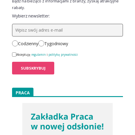
Bądź na bieżąco z informacjami z branży, zyskaj atrakcyjne
rabaty.
Wybierz newsletter:
Codzienny
Tygodniowy
Akceptuję
regulamin
i
politykę prywatności
PRACA