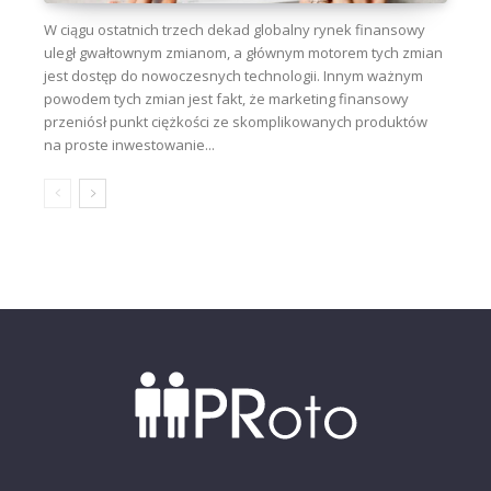
W ciągu ostatnich trzech dekad globalny rynek finansowy
uległ gwałtownym zmianom, a głównym motorem tych zmian
jest dostęp do nowoczesnych technologii. Innym ważnym
powodem tych zmian jest fakt, że marketing finansowy
przeniósł punkt ciężkości ze skomplikowanych produktów
na proste inwestowanie...