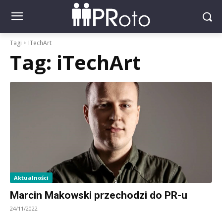
Tagi
ITechArt
Tag:
iTechArt
Aktualności
Marcin Makowski przechodzi do PR-u
24/11/2022