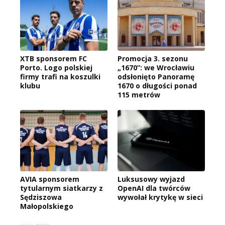
XTB sponsorem FC
Promocja 3. sezonu
Porto. Logo polskiej
„1670”: we Wrocławiu
firmy trafi na koszulki
odsłonięto Panoramę
klubu
1670 o długości ponad
115 metrów
AVIA sponsorem
Luksusowy wyjazd
tytularnym siatkarzy z
OpenAI dla twórców
Sędziszowa
wywołał krytykę w sieci
Małopolskiego