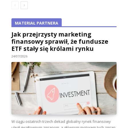
MATERIAŁ PARTNERA
Jak przejrzysty marketing
finansowy sprawił, że fundusze
ETF stały się królami rynku
24/07/2026
W ciągu ostatnich trzech dekad globalny rynek finansowy
uległ gwałtownym zmianom, a głównym motorem tych zmian