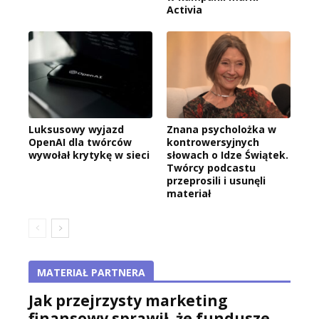
Activia
Luksusowy wyjazd
Znana psycholożka w
OpenAI dla twórców
kontrowersyjnych
wywołał krytykę w sieci
słowach o Idze Świątek.
Twórcy podcastu
przeprosili i usunęli
materiał
MATERIAŁ PARTNERA
Jak przejrzysty marketing
finansowy sprawił, że fundusze