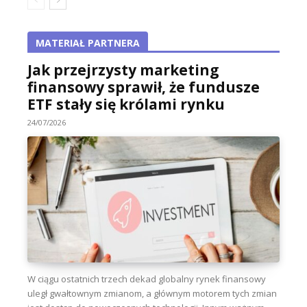
MATERIAŁ PARTNERA
Jak przejrzysty marketing
finansowy sprawił, że fundusze
ETF stały się królami rynku
24/07/2026
W ciągu ostatnich trzech dekad globalny rynek finansowy
uległ gwałtownym zmianom, a głównym motorem tych zmian